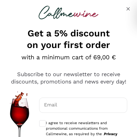
Skip to content
Describe what you are looking for
Get a 5% discount
on your first order
Ottimo
with a minimum cart of 69,00 €
4,5
/5
2.566
Subscribe to our newsletter to receive
recensioni
discounts, promotions and news every day!
Le nostre recensioni a 4 e 5 stelle.
Clicca qui per leggerle tutte >
Email
Precedente
Successivo
Optional consents to receive communicat
I agree to receive newsletters and
Oggi
promotional communications from
Ordine tutto ok, niente da dire a riguardo. Il sito in se
Callmewine, as required by the .
Privacy