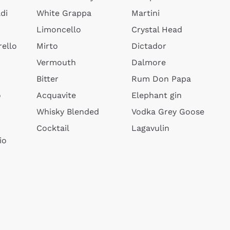
di
White Grappa
Martini
Limoncello
Crystal Head
ello
Mirto
Dictador
Vermouth
Dalmore
Bitter
Rum Don Papa
o
Acquavite
Elephant gin
Whisky Blended
Vodka Grey Goose
Cocktail
Lagavulin
io