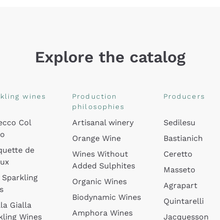
Explore the catalog
kling wines
Production
Producers
philosophies
ecco Col
Artisanal winery
Sedilesu
do
Orange Wine
Bastianich
quette de
Wines Without
Ceretto
oux
Added Sulphites
Masseto
 Sparkling
Organic Wines
Agrapart
s
Biodynamic Wines
Quintarelli
la Gialla
Amphora Wines
kling Wines
Jacquesson