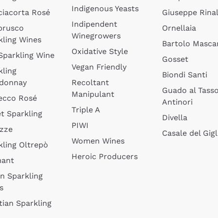
Indigenous Yeasts
ciacorta Rosé
Giuseppe Rinal
Indipendent
brusco
Ornellaia
Winegrowers
kling Wines
Bartolo Mascar
Oxidative Style
 Sparkling Wine
Gosset
Vegan Friendly
kling
Biondi Santi
donnay
Recoltant
Guado al Tass
Manipulant
ecco Rosé
Antinori
Triple A
t Sparkling
Divella
PIWI
izze
Casale del Gigl
Women Wines
kling Oltrepò
Heroic Producers
mant
an Sparkling
s
tian Sparkling