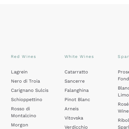
Red Wines
White Wines
Spar
Lagrein
Catarratto
Pros
Fon
Nero di Troia
Sancerre
Blan
Carignano Sulcis
Falanghina
Lim
Schioppettino
Pinot Blanc
Rosé
Rosso di
Arneis
Wine
Montalcino
Vitovska
Ribol
Morgon
Verdicchio
Spar