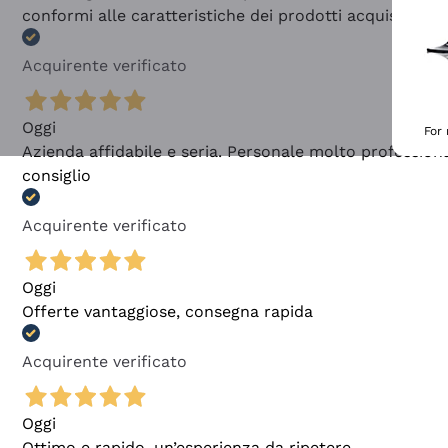
conformi alle caratteristiche dei prodotti acquistati
Acquirente verificato
Oggi
For
Azienda affidabile e seria. Personale molto profession
consiglio
Acquirente verificato
Oggi
Offerte vantaggiose, consegna rapida
Acquirente verificato
Oggi
Ottimo e rapido, un’esperienza da ripetere