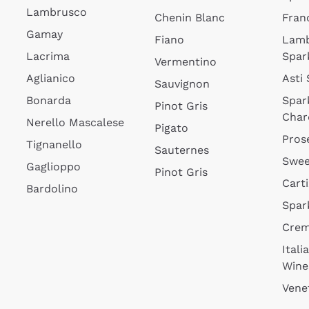
Lambrusco
Chenin Blanc
Fran
Gamay
Fiano
Lam
Lacrima
Spar
Vermentino
Aglianico
Asti
Sauvignon
Bonarda
Spar
Pinot Gris
Char
Nerello Mascalese
Pigato
Pros
Tignanello
Sauternes
Swee
Gaglioppo
Pinot Gris
Cart
Bardolino
Spar
Cre
Itali
Wine
Vene