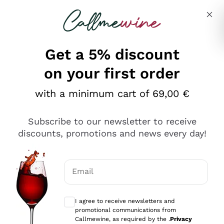
Skip to content
Describe what you are looking for
Get a 5% discount
on your first order
Ottimo
with a minimum cart of 69,00 €
4,5
/5
2.566
Subscribe to our newsletter to receive
recensioni
discounts, promotions and news every day!
Le nostre recensioni a 4 e 5 stelle.
Clicca qui per leggerle tutte >
Email
Precedente
Successivo
Optional consents to receive communicat
I agree to receive newsletters and
Ieri
promotional communications from
Ordine tutto ok, niente da dire a riguardo. Il sito in se
Callmewine, as required by the .
Privacy