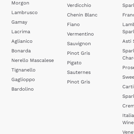
Morgon
Verdicchio
Spar
Lambrusco
Chenin Blanc
Fran
Gamay
Fiano
Lam
Lacrima
Spar
Vermentino
Aglianico
Asti
Sauvignon
Bonarda
Spar
Pinot Gris
Char
Nerello Mascalese
Pigato
Pros
Tignanello
Sauternes
Swee
Gaglioppo
Pinot Gris
Cart
Bardolino
Spar
Cre
Itali
Wine
Vene