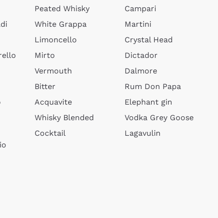
Peated Whisky
Campari
di
White Grappa
Martini
Limoncello
Crystal Head
ello
Mirto
Dictador
Vermouth
Dalmore
Bitter
Rum Don Papa
o
Acquavite
Elephant gin
Whisky Blended
Vodka Grey Goose
Cocktail
Lagavulin
io