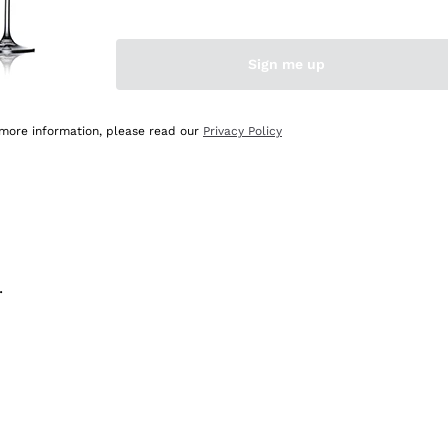
na e lo consiglio! 👍
Sign me up
 more information, please read our
Privacy Policy
.