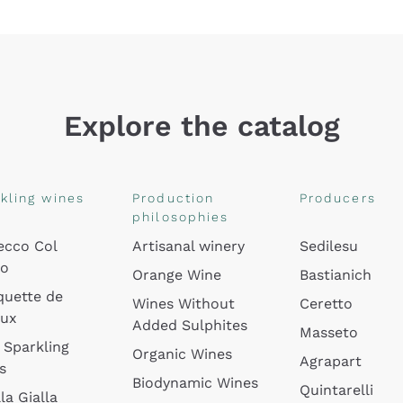
Explore the catalog
kling wines
Production
Producers
philosophies
ecco Col
Artisanal winery
Sedilesu
do
Orange Wine
Bastianich
quette de
Wines Without
Ceretto
oux
Added Sulphites
Masseto
 Sparkling
Organic Wines
Agrapart
s
Biodynamic Wines
Quintarelli
la Gialla