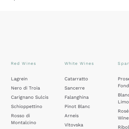
Red Wines
White Wines
Spar
Lagrein
Catarratto
Pros
Fon
Nero di Troia
Sancerre
Blan
Carignano Sulcis
Falanghina
Lim
Schioppettino
Pinot Blanc
Rosé
Rosso di
Arneis
Wine
Montalcino
Vitovska
Ribol