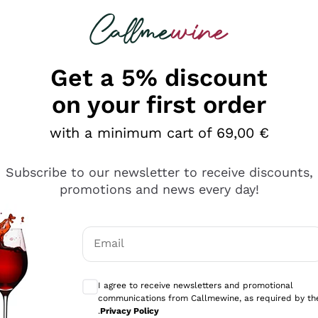
 looking for
Champagne
Sparkling Wines
Al
Get a 5% discount
on your first order
with a minimum cart of 69,00 €
Subscribe to our newsletter to receive discounts,
promotions and news every day!
Email
Optional consents to receive communicati
I agree to receive newsletters and promotional
communications from Callmewine, as required by th
se non è male ma secondo me ci sono alternative che hanno p
.
Privacy Policy