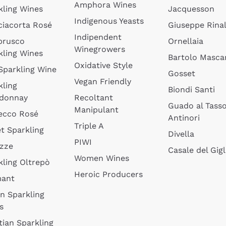
Amphora Wines
kling Wines
Jacquesson
Indigenous Yeasts
ciacorta Rosé
Giuseppe Rinal
Indipendent
brusco
Ornellaia
Winegrowers
kling Wines
Bartolo Mascar
Oxidative Style
 Sparkling Wine
Gosset
Vegan Friendly
kling
Biondi Santi
donnay
Recoltant
Guado al Tass
Manipulant
ecco Rosé
Antinori
Triple A
t Sparkling
Divella
PIWI
izze
Casale del Gigl
Women Wines
kling Oltrepò
Heroic Producers
mant
an Sparkling
s
tian Sparkling