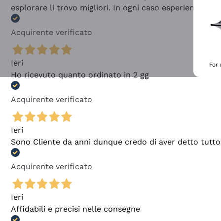
esplorare li trovo migliori. In ogni caso esperienza buo
Acquirente verificato
Ieri
For
Ho ricevuto quanto ordinato in 2 gg
Acquirente verificato
Ieri
Sono Cliente da anni dunque credo di aver detto tutto
Acquirente verificato
Ieri
Affidabili e precisi nelle consegne