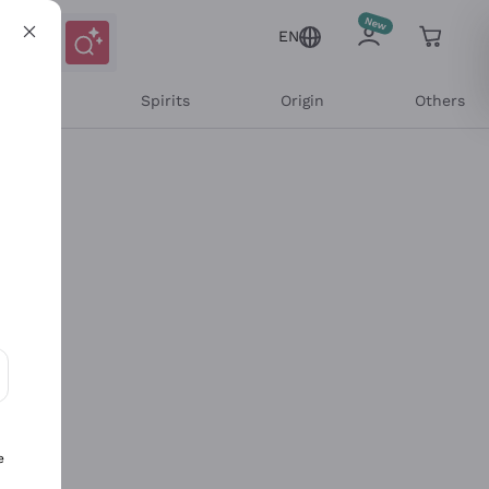
EN
l Wines
Spirits
Origin
Others
ons and personalized offers
e