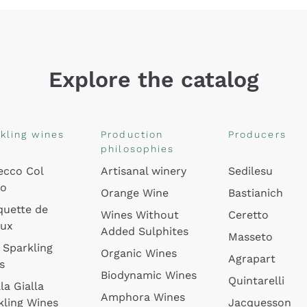
Explore the catalog
kling wines
Production
Producers
philosophies
ecco Col
Artisanal winery
Sedilesu
do
Orange Wine
Bastianich
quette de
Wines Without
Ceretto
oux
Added Sulphites
Masseto
 Sparkling
Organic Wines
Agrapart
s
Biodynamic Wines
Quintarelli
la Gialla
Amphora Wines
kling Wines
Jacquesson