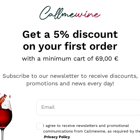
 looking for
Champagne
Sparkling Wines
Al
Get a 5% discount
on your first order
with a minimum cart of 69,00 €
Subscribe to our newsletter to receive discounts,
promotions and news every day!
Email
Optional consents to receive communicati
I agree to receive newsletters and promotional
communications from Callmewine, as required by th
e professionalità
.
Privacy Policy