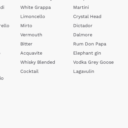
di
White Grappa
Martini
Limoncello
Crystal Head
ello
Mirto
Dictador
Vermouth
Dalmore
Bitter
Rum Don Papa
o
Acquavite
Elephant gin
Whisky Blended
Vodka Grey Goose
Cocktail
Lagavulin
io