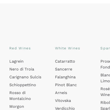
Red Wines
White Wines
Spar
Lagrein
Catarratto
Pros
Fon
Nero di Troia
Sancerre
Blan
Carignano Sulcis
Falanghina
Lim
Schioppettino
Pinot Blanc
Rosé
Rosso di
Arneis
Wine
Montalcino
Vitovska
Ribol
Morgon
Verdicchio
Spar