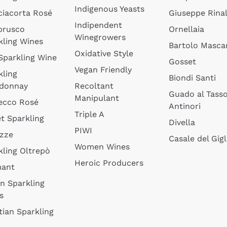
Indigenous Yeasts
ciacorta Rosé
Giuseppe Rinal
Indipendent
brusco
Ornellaia
Winegrowers
kling Wines
Bartolo Mascar
Oxidative Style
 Sparkling Wine
Gosset
Vegan Friendly
kling
Biondi Santi
donnay
Recoltant
Guado al Tass
Manipulant
ecco Rosé
Antinori
Triple A
t Sparkling
Divella
PIWI
izze
Casale del Gigl
Women Wines
kling Oltrepò
Heroic Producers
mant
an Sparkling
s
tian Sparkling