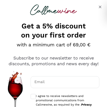
Skip to content
Describe what you are looking for
Get a 5% discount
on your first order
Ottimo
with a minimum cart of 69,00 €
4,5
/5
2.566
Subscribe to our newsletter to receive
recensioni
discounts, promotions and news every day!
Le nostre recensioni a 4 e 5 stelle.
Clicca qui per leggerle tutte >
Email
Precedente
Successivo
Optional consents to receive communicat
I agree to receive newsletters and
Ieri
promotional communications from
Ordine tutto ok, niente da dire a riguardo. Il sito in se
Callmewine, as required by the .
Privacy