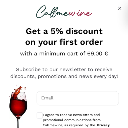
Skip to content
Describe what you are looking for
Get a 5% discount
on your first order
Ottimo
with a minimum cart of 69,00 €
4,5
/5
2.566
Subscribe to our newsletter to receive
recensioni
discounts, promotions and news every day!
Le nostre recensioni a 4 e 5 stelle.
Clicca qui per leggerle tutte >
Email
Precedente
Successivo
Optional consents to receive communicat
I agree to receive newsletters and
Ieri
promotional communications from
Ordine tutto ok, niente da dire a riguardo. Il sito in se
Callmewine, as required by the .
Privacy