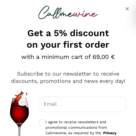
Skip to content
Describe what you are looking for
Get a 5% discount
on your first order
Ottimo
with a minimum cart of 69,00 €
4,5
/5
2.559
Subscribe to our newsletter to receive
recensioni
discounts, promotions and news every day!
Le nostre recensioni a 4 e 5 stelle.
Clicca qui per leggerle tutte >
Email
Precedente
Successivo
Optional consents to receive communicat
I agree to receive newsletters and
Oggi
promotional communications from
Il catalogo offre moltissime possibilità di scelta tra tanti
Callmewine, as required by the .
Privacy