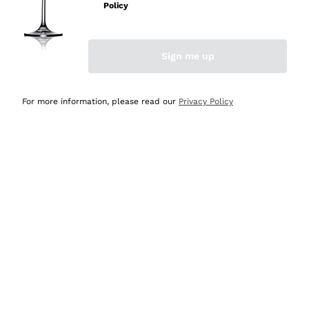
Policy
Acquirente verificato
Sign me up
Ieri
Semplice nell'uso, puntuali e veloci.
For more information, please read our
Privacy Policy
Acquirente verificato
Ieri
Ottima come sempre!
Acquirente verificato
2 Giorni Fa
Buona esperienza
Acquirente verificato