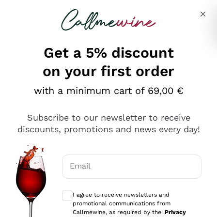
Skip to content
Describe what you are looking for
Get a 5% discount
on your first order
Ottimo
with a minimum cart of 69,00 €
4,5
/5
2.551
Subscribe to our newsletter to receive
recensioni
discounts, promotions and news every day!
Le nostre recensioni a 4 e 5 stelle.
Clicca qui per leggerle tutte >
Email
Precedente
Successivo
Optional consents to receive communicat
I agree to receive newsletters and
Oggi
promotional communications from
Perfetti e attenti al cliente
Callmewine, as required by the .
Privacy