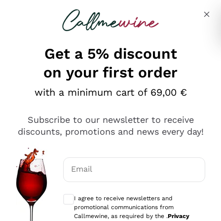
Skip to content
Describe what you are looking for
Get a 5% discount
on your first order
Ottimo
with a minimum cart of 69,00 €
4,5
/5
2.566
Subscribe to our newsletter to receive
recensioni
discounts, promotions and news every day!
Le nostre recensioni a 4 e 5 stelle.
Clicca qui per leggerle tutte >
Email
Precedente
Successivo
Optional consents to receive communicat
I agree to receive newsletters and
2 Giorni Fa
promotional communications from
Ordine tutto ok, niente da dire a riguardo. Il sito in se
Callmewine, as required by the .
Privacy