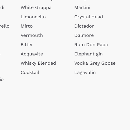
di
White Grappa
Martini
Limoncello
Crystal Head
ello
Mirto
Dictador
Vermouth
Dalmore
Bitter
Rum Don Papa
o
Acquavite
Elephant gin
Whisky Blended
Vodka Grey Goose
Cocktail
Lagavulin
io