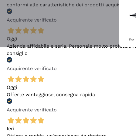
conformi alle caratteristiche dei prodotti acquistati
Acquirente verificato
Oggi
For
Azienda affidabile e seria. Personale molto profession
consiglio
Acquirente verificato
Oggi
Offerte vantaggiose, consegna rapida
Acquirente verificato
Ieri
Ottimo e rapido, un’esperienza da ripetere