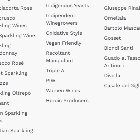
Indigenous Yeasts
ciacorta Rosé
Giuseppe Rinal
Indipendent
brusco
Ornellaia
Winegrowers
kling Wines
Bartolo Mascar
Oxidative Style
 Sparkling Wine
Gosset
Vegan Friendly
kling
Biondi Santi
donnay
Recoltant
Guado al Tass
Manipulant
ecco Rosé
Antinori
Triple A
t Sparkling
Divella
PIWI
izze
Casale del Gigl
Women Wines
kling Oltrepò
Heroic Producers
mant
an Sparkling
s
tian Sparkling