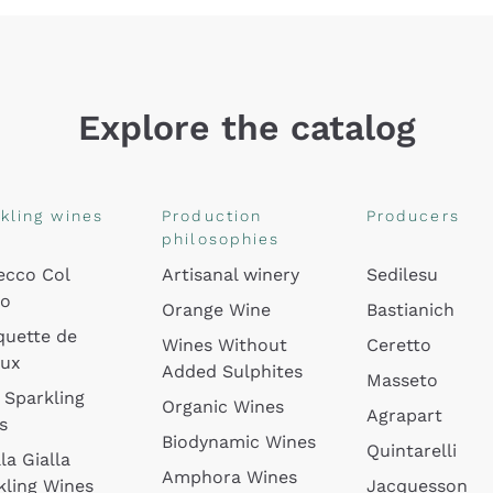
Explore the catalog
kling wines
Production
Producers
philosophies
ecco Col
Artisanal winery
Sedilesu
do
Orange Wine
Bastianich
quette de
Wines Without
Ceretto
oux
Added Sulphites
Masseto
 Sparkling
Organic Wines
Agrapart
s
Biodynamic Wines
Quintarelli
la Gialla
Amphora Wines
kling Wines
Jacquesson