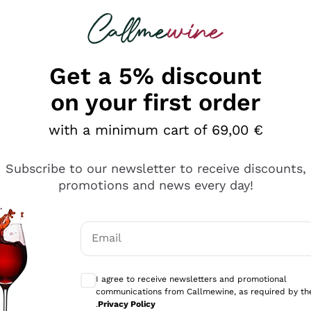
 looking for
Champagne
Sparkling Wines
Al
Get a 5% discount
on your first order
with a minimum cart of 69,00 €
Subscribe to our newsletter to receive discounts,
promotions and news every day!
Email
Optional consents to receive communicati
I agree to receive newsletters and promotional
communications from Callmewine, as required by th
tanti prodotti diversi e con un ampio range di prezzo. Le 
.
Privacy Policy