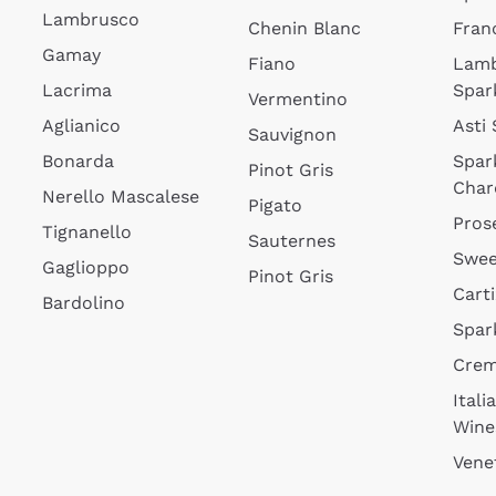
Lambrusco
Chenin Blanc
Fran
Gamay
Fiano
Lam
Lacrima
Spar
Vermentino
Aglianico
Asti
Sauvignon
Bonarda
Spar
Pinot Gris
Char
Nerello Mascalese
Pigato
Pros
Tignanello
Sauternes
Swee
Gaglioppo
Pinot Gris
Cart
Bardolino
Spar
Cre
Itali
Wine
Vene