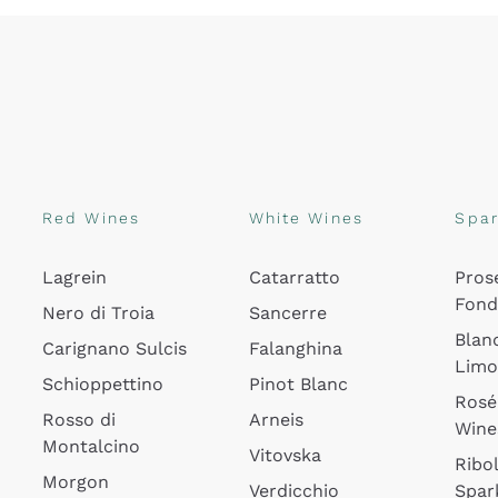
Red Wines
White Wines
Spar
Lagrein
Catarratto
Pros
Fon
Nero di Troia
Sancerre
Blan
Carignano Sulcis
Falanghina
Lim
Schioppettino
Pinot Blanc
Rosé
Rosso di
Arneis
Wine
Montalcino
Vitovska
Ribol
Morgon
Verdicchio
Spar