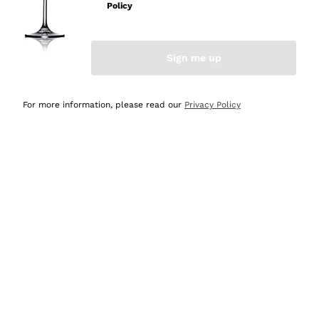
velocissima
Policy
Acquirente verificato
Sign me up
Ieri
Perfetti e attenti al cliente
For more information, please read our
Privacy Policy
Acquirente verificato
Ieri
Semplice nell'uso, puntuali e veloci.
Acquirente verificato
Ieri
Ottima come sempre!