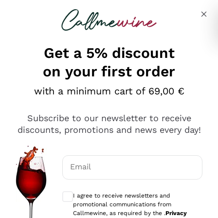
Skip to content
Describe what you are looking for
Get a 5% discount
on your first order
Ottimo
with a minimum cart of 69,00 €
4,5
/5
2.552
Subscribe to our newsletter to receive
recensioni
discounts, promotions and news every day!
Le nostre recensioni a 4 e 5 stelle.
Clicca qui per leggerle tutte >
Email
Precedente
Successivo
Optional consents to receive communicat
I agree to receive newsletters and
Oggi
promotional communications from
Ottima facilità di acquisto sul sito e consegna
Callmewine, as required by the .
Privacy