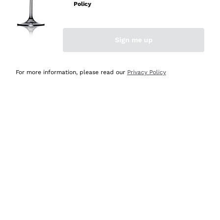
Policy
Acquirente verificato
Sign me up
Ieri
Semplice nell'uso, puntuali e veloci.
For more information, please read our
Privacy Policy
Acquirente verificato
Ieri
Ottima come sempre!
Acquirente verificato
2 Giorni Fa
Buona esperienza
Acquirente verificato