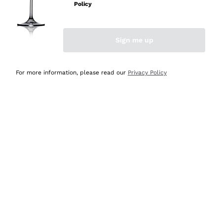
Policy
Acquirente verificato
Sign me up
Ieri
Semplice nell'uso, puntuali e veloci.
For more information, please read our
Privacy Policy
Acquirente verificato
Ieri
Ottima come sempre!
Acquirente verificato
2 Giorni Fa
Buona esperienza
Acquirente verificato