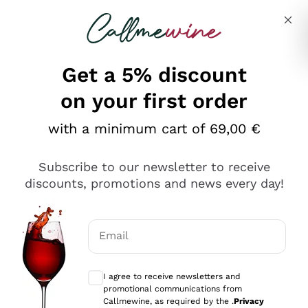
Skip to content
Describe what you are looking for
Get a 5% discount
on your first order
Ottimo
with a minimum cart of 69,00 €
4,5
/5
2.551
Subscribe to our newsletter to receive
recensioni
discounts, promotions and news every day!
Le nostre recensioni a 4 e 5 stelle.
Clicca qui per leggerle tutte >
Email
Precedente
Successivo
Optional consents to receive communicat
I agree to receive newsletters and
Oggi
promotional communications from
Perfetti e attenti al cliente
Callmewine, as required by the .
Privacy