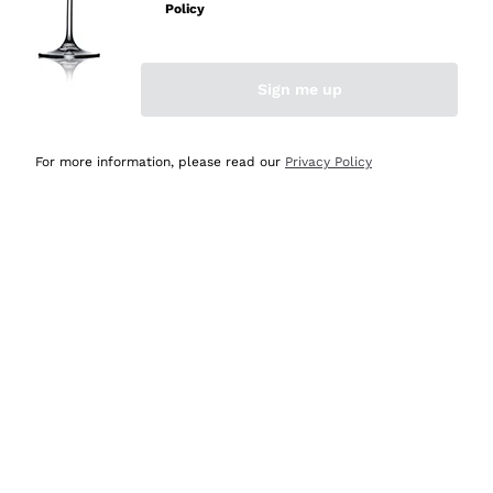
Policy
Acquirente verificato
Sign me up
Ieri
Semplice nell'uso, puntuali e veloci.
For more information, please read our
Privacy Policy
Acquirente verificato
Ieri
Ottima come sempre!
Acquirente verificato
2 Giorni Fa
Buona esperienza
Acquirente verificato