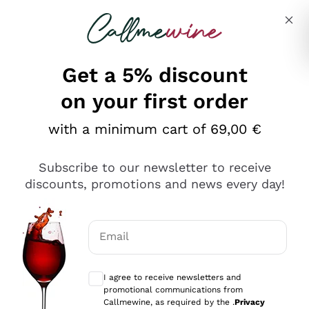
Skip to content
Describe what you are looking for
Get a 5% discount
on your first order
Ottimo
with a minimum cart of 69,00 €
4,5
/5
2.551
Subscribe to our newsletter to receive
recensioni
discounts, promotions and news every day!
Le nostre recensioni a 4 e 5 stelle.
Clicca qui per leggerle tutte >
Email
Precedente
Successivo
Optional consents to receive communicat
I agree to receive newsletters and
Oggi
promotional communications from
Perfetti e attenti al cliente
Callmewine, as required by the .
Privacy