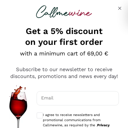
Skip to content
Describe what you are looking for
Get a 5% discount
on your first order
Ottimo
with a minimum cart of 69,00 €
4,5
/5
2.561
Subscribe to our newsletter to receive
recensioni
discounts, promotions and news every day!
Le nostre recensioni a 4 e 5 stelle.
Clicca qui per leggerle tutte >
Email
Precedente
Successivo
Optional consents to receive communicat
I agree to receive newsletters and
Oggi
promotional communications from
Acquisto semplice nelle modalità, gestito con rapidità e
Callmewine, as required by the .
Privacy