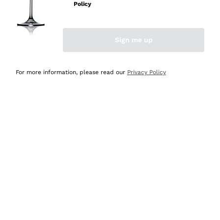
professionalità
Policy
Acquirente verificato
Sign me up
Ieri
Seri affidabili
For more information, please read our
Privacy Policy
Acquirente verificato
Ieri
Il catalogo offre moltissime possibilità di scelta tra tanti
prodotti diversi e con un ampio range di prezzo. Le
indicazioni dei consulenti sono estremamente chiare e
conformi alle caratteristiche dei prodotti acquistati
Acquirente verificato