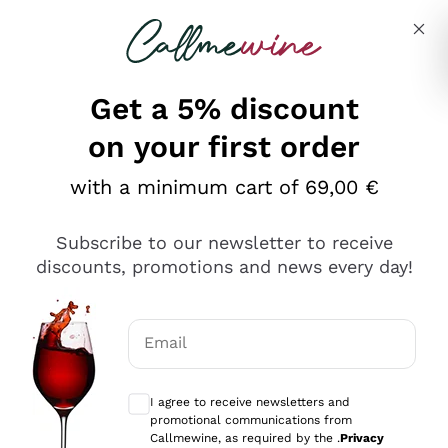
Skip to content
Describe what you are looking for
Get a 5% discount
on your first order
Ottimo
with a minimum cart of 69,00 €
4,5
/5
2.566
Subscribe to our newsletter to receive
recensioni
discounts, promotions and news every day!
Le nostre recensioni a 4 e 5 stelle.
Clicca qui per leggerle tutte >
Email
Precedente
Successivo
Optional consents to receive communicat
I agree to receive newsletters and
Oggi
promotional communications from
Ordine tutto ok, niente da dire a riguardo. Il sito in se
Callmewine, as required by the .
Privacy