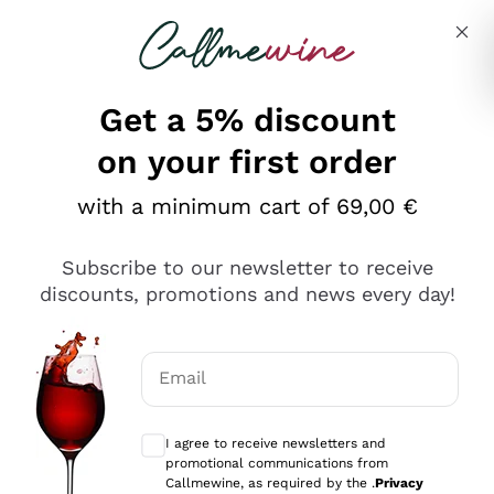
Skip to content
Describe what you are looking for
Get a 5% discount
on your first order
Ottimo
with a minimum cart of 69,00 €
4,5
/5
2.551
Subscribe to our newsletter to receive
recensioni
discounts, promotions and news every day!
Le nostre recensioni a 4 e 5 stelle.
Clicca qui per leggerle tutte >
Email
Precedente
Successivo
Optional consents to receive communicat
I agree to receive newsletters and
Oggi
promotional communications from
Perfetti e attenti al cliente
Callmewine, as required by the .
Privacy