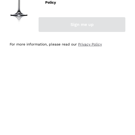
Policy
Acquirente verificato
Sign me up
Ieri
Semplice nell'uso, puntuali e veloci.
For more information, please read our
Privacy Policy
Acquirente verificato
Ieri
Ottima come sempre!
Acquirente verificato
2 Giorni Fa
Buona esperienza
Acquirente verificato