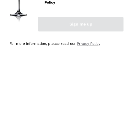
Policy
Acquirente verificato
Sign me up
Ieri
Semplice nell'uso, puntuali e veloci.
For more information, please read our
Privacy Policy
Acquirente verificato
Ieri
Ottima come sempre!
Acquirente verificato
2 Giorni Fa
Buona esperienza
Acquirente verificato