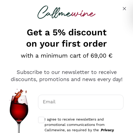
Skip to content
Describe what you are looking for
Get a 5% discount
on your first order
Ottimo
with a minimum cart of 69,00 €
4,5
/5
2.551
Subscribe to our newsletter to receive
recensioni
discounts, promotions and news every day!
Le nostre recensioni a 4 e 5 stelle.
Clicca qui per leggerle tutte >
Email
Precedente
Successivo
Optional consents to receive communicat
I agree to receive newsletters and
Oggi
promotional communications from
Perfetti e attenti al cliente
Callmewine, as required by the .
Privacy