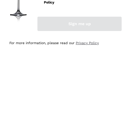
professionalità
Policy
Acquirente verificato
Sign me up
Ieri
Seri affidabili
For more information, please read our
Privacy Policy
Acquirente verificato
Ieri
Il catalogo offre moltissime possibilità di scelta tra tanti
prodotti diversi e con un ampio range di prezzo. Le
indicazioni dei consulenti sono estremamente chiare e
conformi alle caratteristiche dei prodotti acquistati
Acquirente verificato