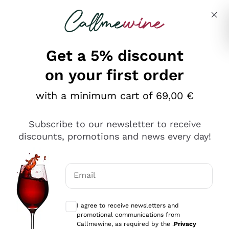
Skip to content
Describe what you are looking for
Get a 5% discount
on your first order
Ottimo
with a minimum cart of 69,00 €
4,5
/5
2.561
Subscribe to our newsletter to receive
recensioni
discounts, promotions and news every day!
Le nostre recensioni a 4 e 5 stelle.
Clicca qui per leggerle tutte >
Email
Precedente
Successivo
Optional consents to receive communicat
I agree to receive newsletters and
Oggi
promotional communications from
Acquisto semplice nelle modalità, gestito con rapidità e
Callmewine, as required by the .
Privacy