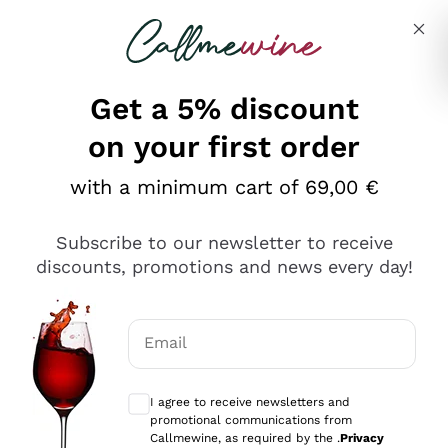
Skip to content
Describe what you are looking for
Get a 5% discount
on your first order
Ottimo
with a minimum cart of 69,00 €
4,5
/5
2.566
Subscribe to our newsletter to receive
recensioni
discounts, promotions and news every day!
Le nostre recensioni a 4 e 5 stelle.
Clicca qui per leggerle tutte >
Email
Precedente
Successivo
Optional consents to receive communicat
I agree to receive newsletters and
Ieri
promotional communications from
Ordine tutto ok, niente da dire a riguardo. Il sito in se
Callmewine, as required by the .
Privacy