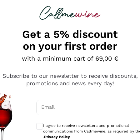
 looking for
Champagne
Sparkling Wines
Al
Get a 5% discount
on your first order
with a minimum cart of 69,00 €
Subscribe to our newsletter to receive discounts,
promotions and news every day!
Email
Optional consents to receive communicati
I agree to receive newsletters and promotional
communications from Callmewine, as required by th
e professionalità
.
Privacy Policy