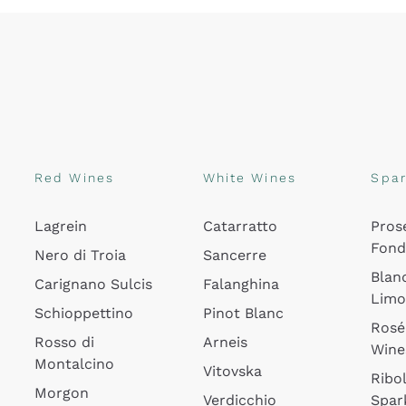
Red Wines
White Wines
Spar
Lagrein
Catarratto
Pros
Fon
Nero di Troia
Sancerre
Blan
Carignano Sulcis
Falanghina
Lim
Schioppettino
Pinot Blanc
Rosé
Rosso di
Arneis
Wine
Montalcino
Vitovska
Ribol
Morgon
Verdicchio
Spar