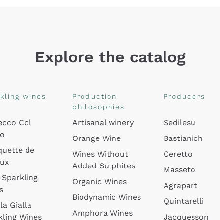
Explore the catalog
kling wines
Production
Producers
philosophies
ecco Col
Artisanal winery
Sedilesu
do
Orange Wine
Bastianich
quette de
Wines Without
Ceretto
oux
Added Sulphites
Masseto
 Sparkling
Organic Wines
Agrapart
s
Biodynamic Wines
Quintarelli
la Gialla
Amphora Wines
kling Wines
Jacquesson