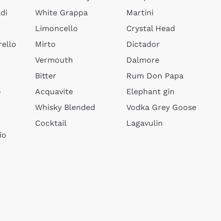
di
White Grappa
Martini
Limoncello
Crystal Head
ello
Mirto
Dictador
Vermouth
Dalmore
Bitter
Rum Don Papa
o
Acquavite
Elephant gin
Whisky Blended
Vodka Grey Goose
Cocktail
Lagavulin
io