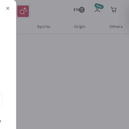
EN
l Wines
Spirits
Origin
Others
ons and personalized offers
e