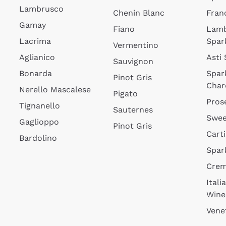
Lambrusco
Chenin Blanc
Fran
Gamay
Fiano
Lam
Lacrima
Spar
Vermentino
Aglianico
Asti
Sauvignon
Bonarda
Spar
Pinot Gris
Char
Nerello Mascalese
Pigato
Pros
Tignanello
Sauternes
Swee
Gaglioppo
Pinot Gris
Cart
Bardolino
Spar
Cre
Itali
Wine
Vene