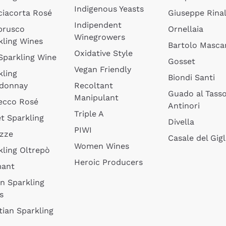
Indigenous Yeasts
ciacorta Rosé
Giuseppe Rinal
Indipendent
brusco
Ornellaia
Winegrowers
kling Wines
Bartolo Mascar
Oxidative Style
 Sparkling Wine
Gosset
Vegan Friendly
kling
Biondi Santi
donnay
Recoltant
Guado al Tass
Manipulant
ecco Rosé
Antinori
Triple A
t Sparkling
Divella
PIWI
izze
Casale del Gigl
Women Wines
kling Oltrepò
Heroic Producers
mant
an Sparkling
s
tian Sparkling