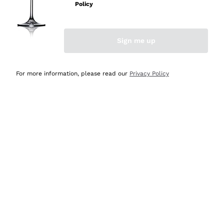
professionalità
Policy
Acquirente verificato
Sign me up
Oggi
Seri affidabili
For more information, please read our
Privacy Policy
Acquirente verificato
Ieri
Il catalogo offre moltissime possibilità di scelta tra tanti
prodotti diversi e con un ampio range di prezzo. Le
indicazioni dei consulenti sono estremamente chiare e
conformi alle caratteristiche dei prodotti acquistati
Acquirente verificato