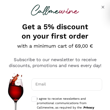
Skip to content
Describe what you are looking for
Get a 5% discount
on your first order
Ottimo
with a minimum cart of 69,00 €
4,5
/5
2.561
Subscribe to our newsletter to receive
recensioni
discounts, promotions and news every day!
Le nostre recensioni a 4 e 5 stelle.
Clicca qui per leggerle tutte >
Email
Precedente
Successivo
Optional consents to receive communicat
I agree to receive newsletters and
Oggi
promotional communications from
Acquisto semplice nelle modalità, gestito con rapidità e
Callmewine, as required by the .
Privacy