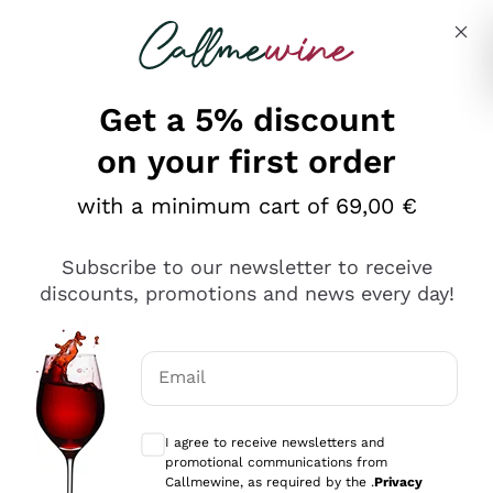
Skip to content
Describe what you are looking for
Get a 5% discount
on your first order
Ottimo
with a minimum cart of 69,00 €
4,5
/5
2.551
Subscribe to our newsletter to receive
recensioni
discounts, promotions and news every day!
Le nostre recensioni a 4 e 5 stelle.
Clicca qui per leggerle tutte >
Email
Precedente
Successivo
Optional consents to receive communicat
I agree to receive newsletters and
Oggi
promotional communications from
Perfetti e attenti al cliente
Callmewine, as required by the .
Privacy