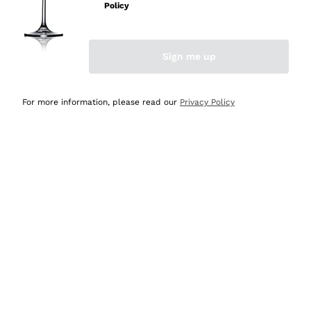
Policy
Acquirente verificato
Sign me up
Ieri
Semplice nell'uso, puntuali e veloci.
For more information, please read our
Privacy Policy
Acquirente verificato
Ieri
Ottima come sempre!
Acquirente verificato
2 Giorni Fa
Buona esperienza
Acquirente verificato