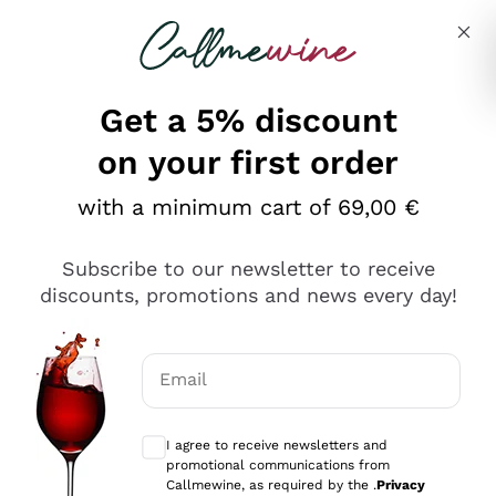
Skip to content
Describe what you are looking for
Get a 5% discount
on your first order
Ottimo
with a minimum cart of 69,00 €
4,5
/5
2.566
Subscribe to our newsletter to receive
recensioni
discounts, promotions and news every day!
Le nostre recensioni a 4 e 5 stelle.
Clicca qui per leggerle tutte >
Email
Precedente
Successivo
Optional consents to receive communicat
I agree to receive newsletters and
Oggi
promotional communications from
Ordine tutto ok, niente da dire a riguardo. Il sito in se
Callmewine, as required by the .
Privacy