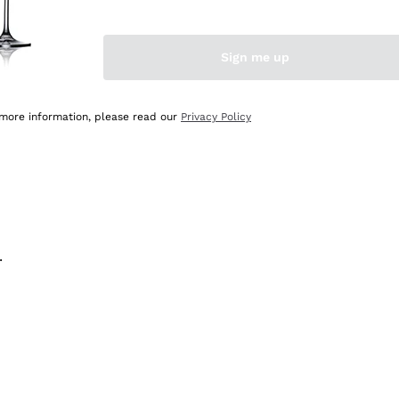
na e lo consiglio! 👍
Sign me up
 more information, please read our
Privacy Policy
.