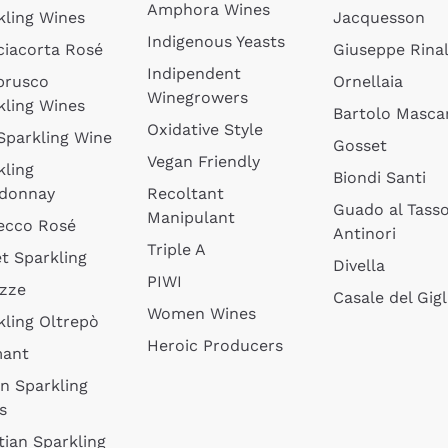
Amphora Wines
kling Wines
Jacquesson
Indigenous Yeasts
ciacorta Rosé
Giuseppe Rinal
Indipendent
brusco
Ornellaia
Winegrowers
kling Wines
Bartolo Mascar
Oxidative Style
 Sparkling Wine
Gosset
Vegan Friendly
kling
Biondi Santi
donnay
Recoltant
Guado al Tass
Manipulant
ecco Rosé
Antinori
Triple A
t Sparkling
Divella
PIWI
izze
Casale del Gigl
Women Wines
kling Oltrepò
Heroic Producers
mant
an Sparkling
s
tian Sparkling