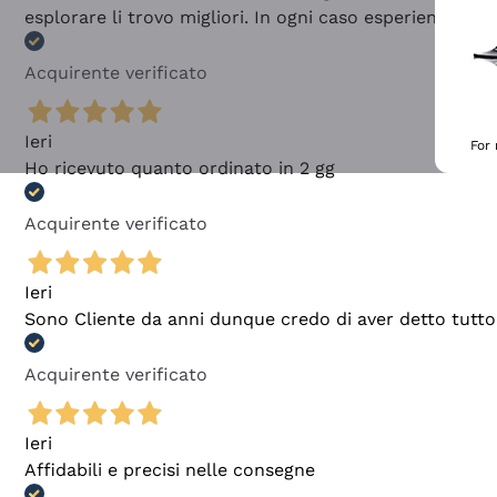
esplorare li trovo migliori. In ogni caso esperienza buo
Acquirente verificato
Ieri
For
Ho ricevuto quanto ordinato in 2 gg
Acquirente verificato
Ieri
Sono Cliente da anni dunque credo di aver detto tutto
Acquirente verificato
Ieri
Affidabili e precisi nelle consegne