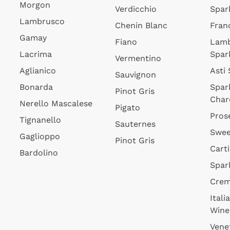
Morgon
Verdicchio
Spar
Lambrusco
Chenin Blanc
Fran
Gamay
Fiano
Lam
Lacrima
Spar
Vermentino
Aglianico
Asti
Sauvignon
Bonarda
Spar
Pinot Gris
Char
Nerello Mascalese
Pigato
Pros
Tignanello
Sauternes
Swee
Gaglioppo
Pinot Gris
Cart
Bardolino
Spar
Cre
Itali
Wine
Vene