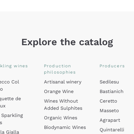
Explore the catalog
kling wines
Production
Producers
philosophies
ecco Col
Artisanal winery
Sedilesu
do
Orange Wine
Bastianich
quette de
Wines Without
Ceretto
oux
Added Sulphites
Masseto
 Sparkling
Organic Wines
Agrapart
s
Biodynamic Wines
Quintarelli
la Gialla