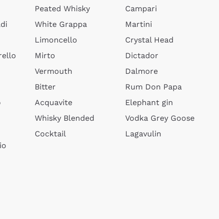
Peated Whisky
Campari
di
White Grappa
Martini
Limoncello
Crystal Head
ello
Mirto
Dictador
Vermouth
Dalmore
Bitter
Rum Don Papa
o
Acquavite
Elephant gin
Whisky Blended
Vodka Grey Goose
Cocktail
Lagavulin
io