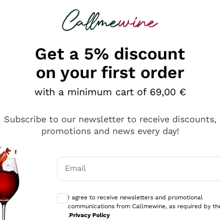
 looking for
Champagne
Sparkling Wines
Al
Get a 5% discount
on your first order
with a minimum cart of 69,00 €
Subscribe to our newsletter to receive discounts,
promotions and news every day!
Email
Optional consents to receive communicati
I agree to receive newsletters and promotional
communications from Callmewine, as required by th
se non è male ma secondo me ci sono alternative che hanno p
.
Privacy Policy