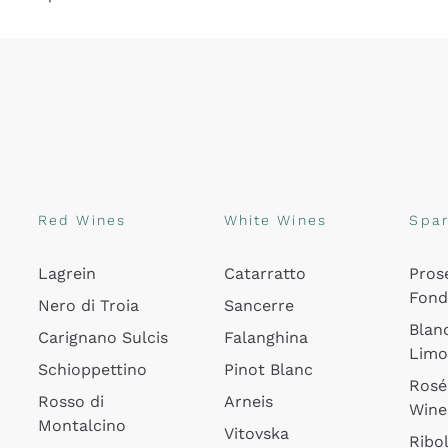
Red Wines
White Wines
Spar
Lagrein
Catarratto
Pros
Fon
Nero di Troia
Sancerre
Blan
Carignano Sulcis
Falanghina
Lim
Schioppettino
Pinot Blanc
Rosé
Rosso di
Arneis
Wine
Montalcino
Vitovska
Ribol