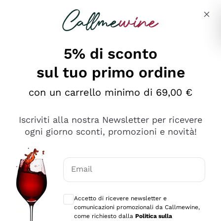
Salta al contenuto principale
Descrivi cosa stai cercando
5% di sconto
sul tuo primo ordine
Ottimo
con un carrello minimo di 69,00 €
4,5
/5
2.566
Iscriviti alla nostra Newsletter per ricevere
recensioni
ogni giorno sconti, promozioni e novità!
Le nostre recensioni a 4 e 5 stelle.
Clicca qui per leggerle tutte >
Email
Precedente
Successivo
Consensi opzionali per ricevere comunica
Accetto di ricevere newsletter e
Ieri
comunicazioni promozionali da Callmewine,
Ordine tutto ok, niente da dire a riguardo. Il sito in se
come richiesto dalla
Politica sulla