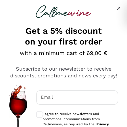
Skip to content
Describe what you are looking for
Get a 5% discount
on your first order
Ottimo
with a minimum cart of 69,00 €
4,5
/5
2.566
Subscribe to our newsletter to receive
recensioni
discounts, promotions and news every day!
Le nostre recensioni a 4 e 5 stelle.
Clicca qui per leggerle tutte >
Email
Precedente
Successivo
Optional consents to receive communicat
I agree to receive newsletters and
Ieri
promotional communications from
Ordine tutto ok, niente da dire a riguardo. Il sito in se
Callmewine, as required by the .
Privacy