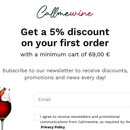
 looking for
Champagne
Sparkling Wines
Al
Get a 5% discount
on your first order
with a minimum cart of 69,00 €
Subscribe to our newsletter to receive discounts,
promotions and news every day!
Email
Optional consents to receive communicati
I agree to receive newsletters and promotional
communications from Callmewine, as required by th
tanti prodotti diversi e con un ampio range di prezzo. Le 
.
Privacy Policy