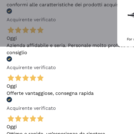
conformi alle caratteristiche dei prodotti acquistati
Acquirente verificato
Oggi
For
Azienda affidabile e seria. Personale molto profession
consiglio
Acquirente verificato
Oggi
Offerte vantaggiose, consegna rapida
Acquirente verificato
Oggi
Ottimo e rapido, un’esperienza da ripetere