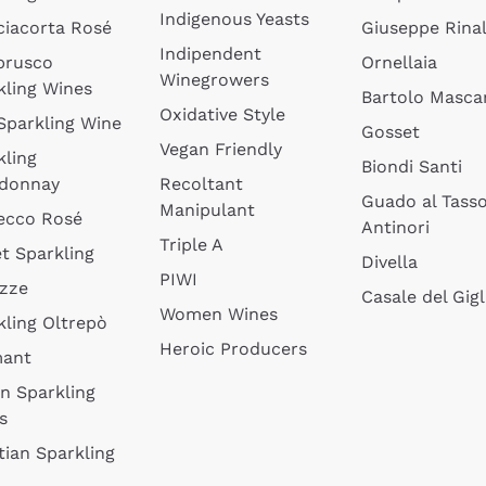
Indigenous Yeasts
ciacorta Rosé
Giuseppe Rinal
Indipendent
brusco
Ornellaia
Winegrowers
kling Wines
Bartolo Mascar
Oxidative Style
 Sparkling Wine
Gosset
Vegan Friendly
kling
Biondi Santi
donnay
Recoltant
Guado al Tass
Manipulant
ecco Rosé
Antinori
Triple A
t Sparkling
Divella
PIWI
izze
Casale del Gigl
Women Wines
kling Oltrepò
Heroic Producers
mant
an Sparkling
s
tian Sparkling