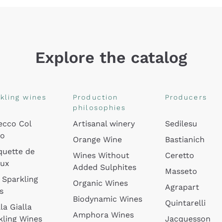
Explore the catalog
kling wines
Production
Producers
philosophies
ecco Col
Artisanal winery
Sedilesu
do
Orange Wine
Bastianich
quette de
Wines Without
Ceretto
oux
Added Sulphites
Masseto
 Sparkling
Organic Wines
Agrapart
s
Biodynamic Wines
Quintarelli
la Gialla
Amphora Wines
kling Wines
Jacquesson