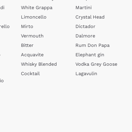
di
White Grappa
Martini
Limoncello
Crystal Head
ello
Mirto
Dictador
Vermouth
Dalmore
Bitter
Rum Don Papa
o
Acquavite
Elephant gin
Whisky Blended
Vodka Grey Goose
Cocktail
Lagavulin
io