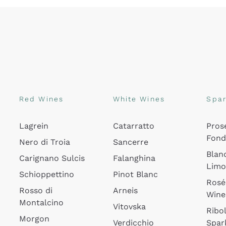
Red Wines
White Wines
Spar
Lagrein
Catarratto
Pros
Fon
Nero di Troia
Sancerre
Blan
Carignano Sulcis
Falanghina
Lim
Schioppettino
Pinot Blanc
Rosé
Rosso di
Arneis
Wine
Montalcino
Vitovska
Ribol
Morgon
Verdicchio
Spar