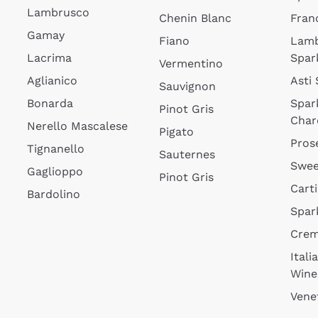
Lambrusco
Chenin Blanc
Fran
Gamay
Fiano
Lam
Lacrima
Spar
Vermentino
Aglianico
Asti
Sauvignon
Bonarda
Spar
Pinot Gris
Char
Nerello Mascalese
Pigato
Pros
Tignanello
Sauternes
Swee
Gaglioppo
Pinot Gris
Cart
Bardolino
Spar
Cre
Itali
Wine
Vene