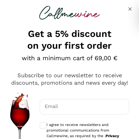
Skip to content
Describe what you are looking for
Get a 5% discount
on your first order
Ottimo
with a minimum cart of 69,00 €
4,5
/5
2.566
Subscribe to our newsletter to receive
recensioni
discounts, promotions and news every day!
Le nostre recensioni a 4 e 5 stelle.
Clicca qui per leggerle tutte >
Email
Precedente
Successivo
Optional consents to receive communicat
I agree to receive newsletters and
Oggi
promotional communications from
Ordine tutto ok, niente da dire a riguardo. Il sito in se
Callmewine, as required by the .
Privacy