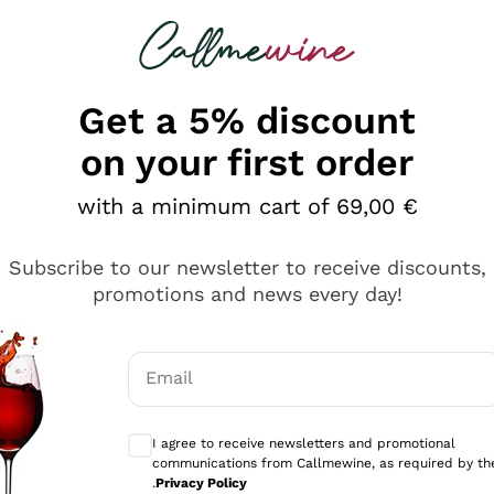
 looking for
Champagne
Sparkling Wines
Al
Get a 5% discount
on your first order
with a minimum cart of 69,00 €
Subscribe to our newsletter to receive discounts,
promotions and news every day!
Email
Optional consents to receive communicati
I agree to receive newsletters and promotional
communications from Callmewine, as required by th
se non è male ma secondo me ci sono alternative che hanno p
.
Privacy Policy