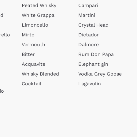
Peated Whisky
Campari
di
White Grappa
Martini
Limoncello
Crystal Head
ello
Mirto
Dictador
Vermouth
Dalmore
Bitter
Rum Don Papa
o
Acquavite
Elephant gin
Whisky Blended
Vodka Grey Goose
Cocktail
Lagavulin
io