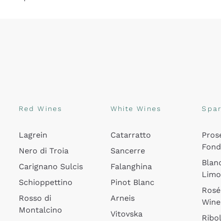
Red Wines
White Wines
Spar
Lagrein
Catarratto
Pros
Fon
Nero di Troia
Sancerre
Blan
Carignano Sulcis
Falanghina
Lim
Schioppettino
Pinot Blanc
Rosé
Rosso di
Arneis
Wine
Montalcino
Vitovska
Ribol