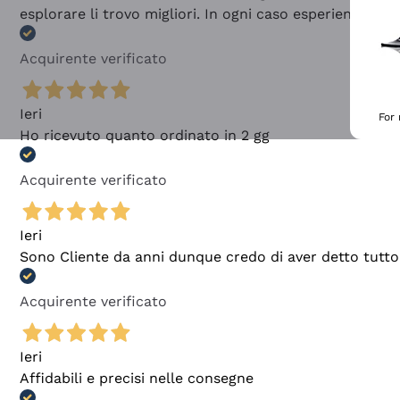
esplorare li trovo migliori. In ogni caso esperienza buo
Acquirente verificato
Ieri
For
Ho ricevuto quanto ordinato in 2 gg
Acquirente verificato
Ieri
Sono Cliente da anni dunque credo di aver detto tutto
Acquirente verificato
Ieri
Affidabili e precisi nelle consegne