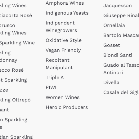
Amphora Wines
kling Wines
Jacquesson
Indigenous Yeasts
ciacorta Rosé
Giuseppe Rinal
Indipendent
brusco
Ornellaia
Winegrowers
kling Wines
Bartolo Mascar
Oxidative Style
 Sparkling Wine
Gosset
Vegan Friendly
kling
Biondi Santi
donnay
Recoltant
Guado al Tass
Manipulant
ecco Rosé
Antinori
Triple A
t Sparkling
Divella
PIWI
izze
Casale del Gigl
Women Wines
kling Oltrepò
Heroic Producers
mant
an Sparkling
s
tian Sparkling