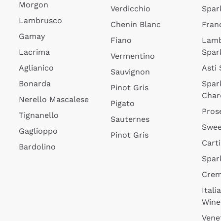
Morgon
Verdicchio
Spar
Lambrusco
Chenin Blanc
Fran
Gamay
Fiano
Lam
Lacrima
Spar
Vermentino
Aglianico
Asti
Sauvignon
Bonarda
Spar
Pinot Gris
Char
Nerello Mascalese
Pigato
Pros
Tignanello
Sauternes
Swee
Gaglioppo
Pinot Gris
Cart
Bardolino
Spar
Cre
Itali
Wine
Vene