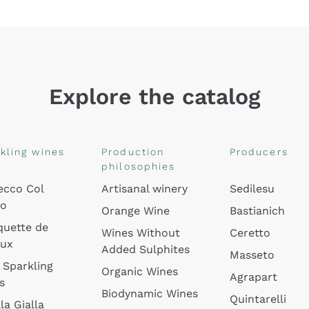
Explore the catalog
kling wines
Production
Producers
philosophies
ecco Col
Artisanal winery
Sedilesu
do
Orange Wine
Bastianich
quette de
Wines Without
Ceretto
oux
Added Sulphites
Masseto
 Sparkling
Organic Wines
Agrapart
s
Biodynamic Wines
Quintarelli
la Gialla