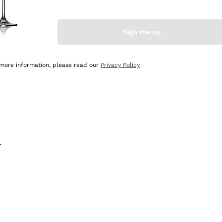
na e lo consiglio! 👍
Sign me up
 more information, please read our
Privacy Policy
.