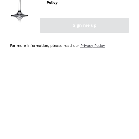
professionalità
Policy
Acquirente verificato
Sign me up
Oggi
Seri affidabili
For more information, please read our
Privacy Policy
Acquirente verificato
Ieri
Il catalogo offre moltissime possibilità di scelta tra tanti
prodotti diversi e con un ampio range di prezzo. Le
indicazioni dei consulenti sono estremamente chiare e
conformi alle caratteristiche dei prodotti acquistati
Acquirente verificato