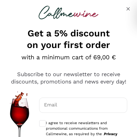
Skip to content
Describe what you are looking for
Get a 5% discount
on your first order
Ottimo
with a minimum cart of 69,00 €
4,5
/5
2.561
Subscribe to our newsletter to receive
recensioni
discounts, promotions and news every day!
Le nostre recensioni a 4 e 5 stelle.
Clicca qui per leggerle tutte >
Email
Precedente
Successivo
Optional consents to receive communicat
I agree to receive newsletters and
Oggi
promotional communications from
Acquisto semplice nelle modalità, gestito con rapidità e
Callmewine, as required by the .
Privacy