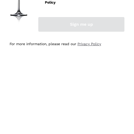
professionalità
Policy
Acquirente verificato
Sign me up
Ieri
Seri affidabili
For more information, please read our
Privacy Policy
Acquirente verificato
Ieri
Il catalogo offre moltissime possibilità di scelta tra tanti
prodotti diversi e con un ampio range di prezzo. Le
indicazioni dei consulenti sono estremamente chiare e
conformi alle caratteristiche dei prodotti acquistati
Acquirente verificato