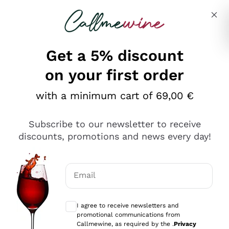
Skip to content
Describe what you are looking for
Get a 5% discount
on your first order
Ottimo
with a minimum cart of 69,00 €
4,5
/5
2.561
Subscribe to our newsletter to receive
recensioni
discounts, promotions and news every day!
Le nostre recensioni a 4 e 5 stelle.
Clicca qui per leggerle tutte >
Email
Precedente
Successivo
Optional consents to receive communicat
I agree to receive newsletters and
Oggi
promotional communications from
Acquisto semplice nelle modalità, gestito con rapidità e
Callmewine, as required by the .
Privacy