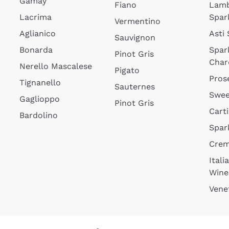
Gamay
Fiano
Lam
Lacrima
Spar
Vermentino
Aglianico
Asti
Sauvignon
Bonarda
Spar
Pinot Gris
Char
Nerello Mascalese
Pigato
Pros
Tignanello
Sauternes
Swee
Gaglioppo
Pinot Gris
Cart
Bardolino
Spar
Cre
Itali
Wine
Vene