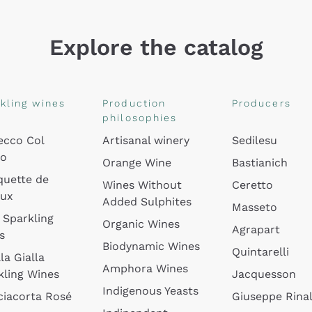
Explore the catalog
kling wines
Production
Producers
philosophies
ecco Col
Artisanal winery
Sedilesu
do
Orange Wine
Bastianich
quette de
Wines Without
Ceretto
oux
Added Sulphites
Masseto
 Sparkling
Organic Wines
Agrapart
s
Biodynamic Wines
Quintarelli
la Gialla
Amphora Wines
kling Wines
Jacquesson
Indigenous Yeasts
ciacorta Rosé
Giuseppe Rinal