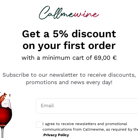
 looking for
Champagne
Sparkling Wines
Al
Get a 5% discount
on your first order
with a minimum cart of 69,00 €
Subscribe to our newsletter to receive discounts,
promotions and news every day!
Email
Optional consents to receive communicati
I agree to receive newsletters and promotional
communications from Callmewine, as required by th
sima
.
Privacy Policy