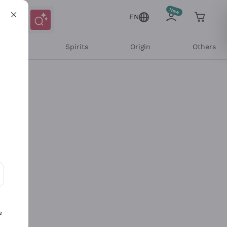
EN
l Wines
Spirits
Origin
Others
ons and personalized offers
e