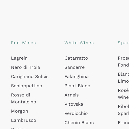
Red Wines
White Wines
Spar
Lagrein
Catarratto
Pros
Fon
Nero di Troia
Sancerre
Blan
Carignano Sulcis
Falanghina
Lim
Schioppettino
Pinot Blanc
Rosé
Rosso di
Arneis
Wine
Montalcino
Vitovska
Ribol
Morgon
Verdicchio
Spar
Lambrusco
Chenin Blanc
Fran