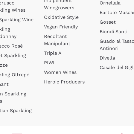
Indipendent
brusco
Ornellaia
Winegrowers
kling Wines
Bartolo Mascar
Oxidative Style
 Sparkling Wine
Gosset
Vegan Friendly
kling
Biondi Santi
donnay
Recoltant
Guado al Tass
Manipulant
ecco Rosé
Antinori
Triple A
t Sparkling
Divella
PIWI
izze
Casale del Gigl
Women Wines
kling Oltrepò
Heroic Producers
mant
an Sparkling
s
tian Sparkling