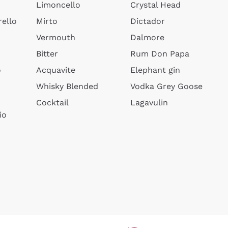
Limoncello
Crystal Head
ello
Mirto
Dictador
Vermouth
Dalmore
Bitter
Rum Don Papa
o
Acquavite
Elephant gin
Whisky Blended
Vodka Grey Goose
Cocktail
Lagavulin
io