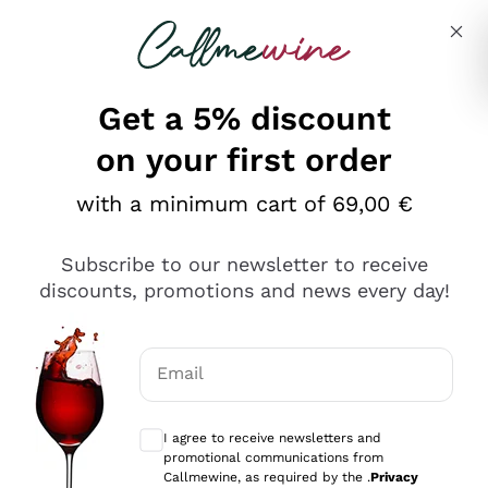
Skip to content
Describe what you are looking for
Get a 5% discount
on your first order
Ottimo
with a minimum cart of 69,00 €
4,5
/5
2.566
Subscribe to our newsletter to receive
recensioni
discounts, promotions and news every day!
Le nostre recensioni a 4 e 5 stelle.
Clicca qui per leggerle tutte >
Email
Precedente
Successivo
Optional consents to receive communicat
I agree to receive newsletters and
2 Giorni Fa
promotional communications from
Ordine tutto ok, niente da dire a riguardo. Il sito in se
Callmewine, as required by the .
Privacy