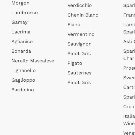
Morgon
Verdicchio
Spar
Lambrusco
Chenin Blanc
Fran
Gamay
Fiano
Lam
Lacrima
Spar
Vermentino
Aglianico
Asti
Sauvignon
Bonarda
Spar
Pinot Gris
Char
Nerello Mascalese
Pigato
Pros
Tignanello
Sauternes
Swee
Gaglioppo
Pinot Gris
Cart
Bardolino
Spar
Cre
Itali
Wine
Vene