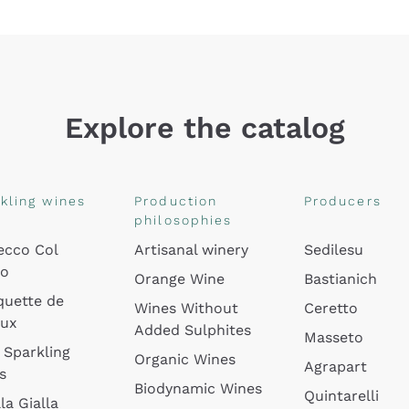
Explore the catalog
kling wines
Production
Producers
philosophies
ecco Col
Artisanal winery
Sedilesu
do
Orange Wine
Bastianich
quette de
Wines Without
Ceretto
oux
Added Sulphites
Masseto
 Sparkling
Organic Wines
Agrapart
s
Biodynamic Wines
Quintarelli
la Gialla