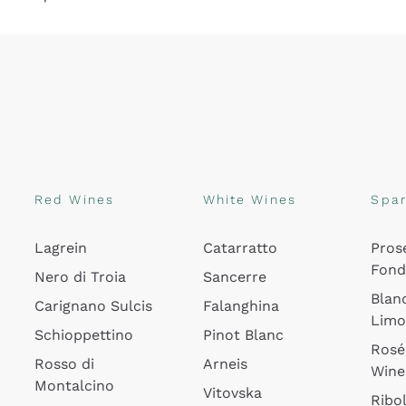
Red Wines
White Wines
Spar
Lagrein
Catarratto
Pros
Fon
Nero di Troia
Sancerre
Blan
Carignano Sulcis
Falanghina
Lim
Schioppettino
Pinot Blanc
Rosé
Rosso di
Arneis
Wine
Montalcino
Vitovska
Ribol