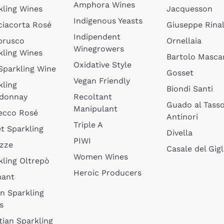
Amphora Wines
kling Wines
Jacquesson
Indigenous Yeasts
ciacorta Rosé
Giuseppe Rinal
Indipendent
brusco
Ornellaia
Winegrowers
kling Wines
Bartolo Mascar
Oxidative Style
 Sparkling Wine
Gosset
Vegan Friendly
kling
Biondi Santi
donnay
Recoltant
Guado al Tass
Manipulant
ecco Rosé
Antinori
Triple A
t Sparkling
Divella
PIWI
izze
Casale del Gigl
Women Wines
kling Oltrepò
Heroic Producers
mant
an Sparkling
s
tian Sparkling