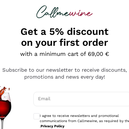
 looking for
Champagne
Sparkling Wines
Al
Get a 5% discount
on your first order
with a minimum cart of 69,00 €
Subscribe to our newsletter to receive discounts,
promotions and news every day!
Email
Optional consents to receive communicati
I agree to receive newsletters and promotional
communications from Callmewine, as required by th
se non è male ma secondo me ci sono alternative che hanno p
.
Privacy Policy