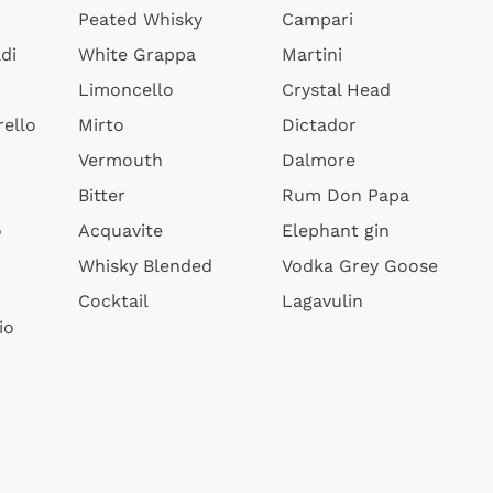
Peated Whisky
Campari
di
White Grappa
Martini
Limoncello
Crystal Head
ello
Mirto
Dictador
Vermouth
Dalmore
Bitter
Rum Don Papa
o
Acquavite
Elephant gin
Whisky Blended
Vodka Grey Goose
Cocktail
Lagavulin
io