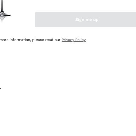
na e lo consiglio! 👍
Sign me up
 more information, please read our
Privacy Policy
.