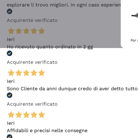
esplorare li trovo migliori. In ogni caso esperienza buo
Acquirente verificato
Ieri
For
Ho ricevuto quanto ordinato in 2 gg
Acquirente verificato
Ieri
Sono Cliente da anni dunque credo di aver detto tutto
Acquirente verificato
Ieri
Affidabili e precisi nelle consegne