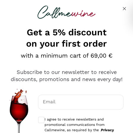
Skip to content
Describe what you are looking for
Get a 5% discount
on your first order
Ottimo
with a minimum cart of 69,00 €
4,5
/5
2.561
Subscribe to our newsletter to receive
recensioni
discounts, promotions and news every day!
Le nostre recensioni a 4 e 5 stelle.
Clicca qui per leggerle tutte >
Email
Precedente
Successivo
Optional consents to receive communicat
I agree to receive newsletters and
Oggi
promotional communications from
Acquisto semplice nelle modalità, gestito con rapidità e
Callmewine, as required by the .
Privacy