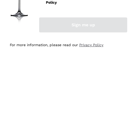
professionalità
Policy
Acquirente verificato
Sign me up
Oggi
Seri affidabili
For more information, please read our
Privacy Policy
Acquirente verificato
Ieri
Il catalogo offre moltissime possibilità di scelta tra tanti
prodotti diversi e con un ampio range di prezzo. Le
indicazioni dei consulenti sono estremamente chiare e
conformi alle caratteristiche dei prodotti acquistati
Acquirente verificato