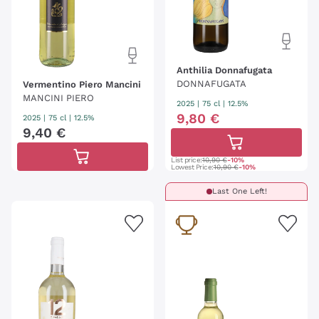
Anthilia Donnafugata
DONNAFUGATA
Vermentino Piero Mancini
MANCINI PIERO
2025
|
75 cl
| 12.5%
9
,
80
€
2025
|
75 cl
| 12.5%
9
,
40
€
List price:
10,90 €
-10%
Lowest Price:
10,90 €
-10%
Last One Left!