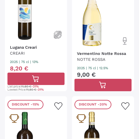
Lugana Creari
CREARI
Vermentino Notte Rossa
NOTTE ROSSA
2025
|
75 cl
| 13%
8
,
20
€
2025
|
75 cl
| 12.5%
9
,
00
€
List price:
11,80 €
-31%
Lowest Price:
11,80 €
-31%
DISCOUNT
-15%
DISCOUNT
-20%