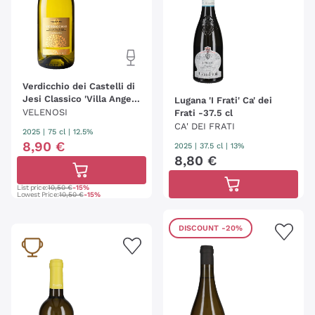
Verdicchio dei Castelli di
Jesi Classico 'Villa Angela'
Lugana 'I Frati' Ca' dei
Velenosi
VELENOSI
Frati -37.5 cl
CA' DEI FRATI
2025
|
75 cl
| 12.5%
8
,
90
€
2025
|
37.5 cl
| 13%
8
,
80
€
List price:
10,50 €
-15%
Lowest Price:
10,50 €
-15%
DISCOUNT
-20%