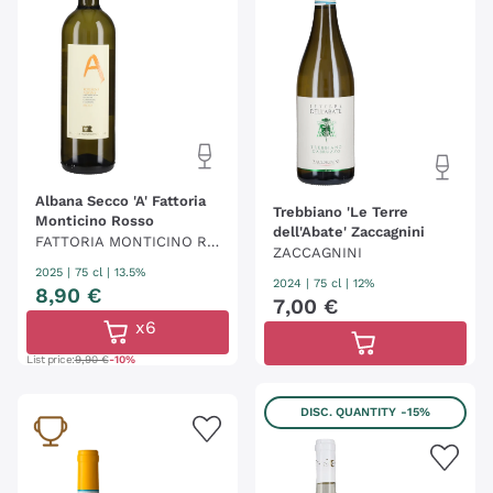
Albana Secco 'A' Fattoria
Trebbiano 'Le Terre
Monticino Rosso
dell'Abate' Zaccagnini
FATTORIA MONTICINO RO
ZACCAGNINI
SSO
2025
|
75 cl
| 13.5%
2024
|
75 cl
| 12%
8
,
90
€
7
,
00
€
x6
List price:
9,90 €
-10%
DISC. QUANTITY
-15%