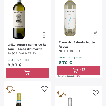
Fiano del Salento Notte
Grillo Tenuta Sallier de la
Rossa
Tour - Tasca d'Almerita
NOTTE ROSSA
TASCA D'ALMERITA
2025
|
75 cl
| 12.5%
2025
|
75 cl
| 13%
6
,
70
€
9
,
90
€
x12
List price:
7,90 €
-15%