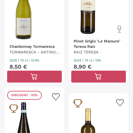
Pinot Grigio 'Le Marsure'
Chardonnay Tormaresca
Teresa Raiz
TORMARESCA - ANTINOR
RAIZ TERESA
I
2025
|
75 cl
| 12.5%
2024
|
75 cl
| 13%
8
,
50
€
8
,
90
€
DISCOUNT
-10%