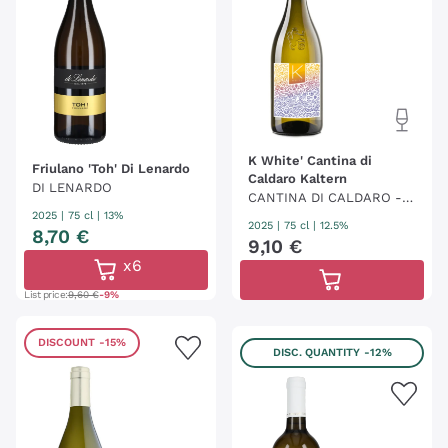
K White' Cantina di
Friulano 'Toh' Di Lenardo
Caldaro Kaltern
DI LENARDO
CANTINA DI CALDARO - K
2025
|
75 cl
| 13%
ELLEREI KALTERN
2025
|
75 cl
| 12.5%
8
,
70
€
9
,
10
€
x6
List price:
9,60 €
-9%
DISCOUNT
-15%
DISC. QUANTITY
-12%