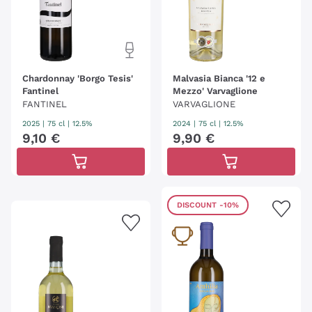
Chardonnay 'Borgo Tesis'
Malvasia Bianca '12 e
Fantinel
Mezzo' Varvaglione
FANTINEL
VARVAGLIONE
2025
|
75 cl
| 12.5%
2024
|
75 cl
| 12.5%
9
,
10
€
9
,
90
€
DISCOUNT
-10%