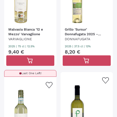
Malvasia Bianca '12 e
Grillo 'Sursur'
Mezzo' Varvaglione
Donnafugata 2025 -
37.5cl
VARVAGLIONE
DONNAFUGATA
2025
|
75 cl
| 12.5%
2025
|
37.5 cl
| 13%
9
,
40
€
8
,
20
€
Last One Left!