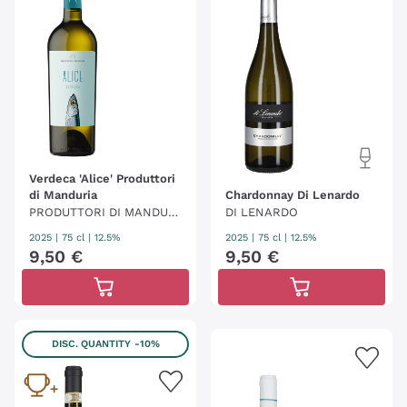
Verdeca 'Alice' Produttori
di Manduria
Chardonnay Di Lenardo
PRODUTTORI DI MANDURI
DI LENARDO
A
2025
|
75 cl
| 12.5%
2025
|
75 cl
| 12.5%
9
,
50
€
9
,
50
€
DISC. QUANTITY
-10%