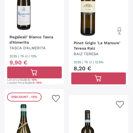
Regaleali' Bianco Tasca
d'Almerita
Pinot Grigio 'Le Marsure'
TASCA D'ALMERITA
Teresa Raiz
RAIZ TERESA
2025
|
75 cl
| 12%
9
,
90
€
2025
|
75 cl
| 12.5%
8
,
20
€
List price:
11,00 €
-10%
Lowest Price:
11,00 €
-10%
DISCOUNT
-15%