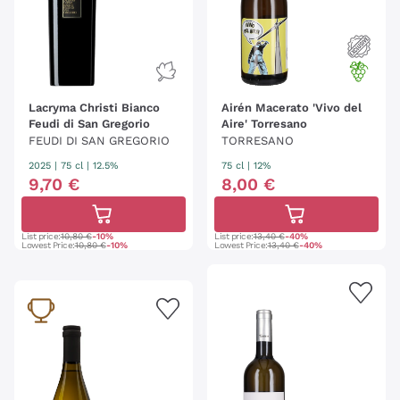
Lacryma Christi Bianco
Airén Macerato 'Vivo del
Feudi di San Gregorio
Aire' Torresano
FEUDI DI SAN GREGORIO
TORRESANO
2025
|
75 cl
| 12.5%
75 cl
| 12%
9
,
70
€
8
,
00
€
List price:
10,80 €
-10%
List price:
13,40 €
-40%
Lowest Price:
10,80 €
-10%
Lowest Price:
13,40 €
-40%