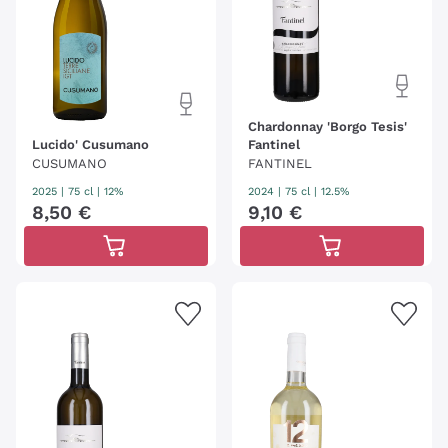
Chardonnay 'Borgo Tesis'
Lucido' Cusumano
Fantinel
CUSUMANO
FANTINEL
2025
|
75 cl
| 12%
2024
|
75 cl
| 12.5%
8
,
50
€
9
,
10
€