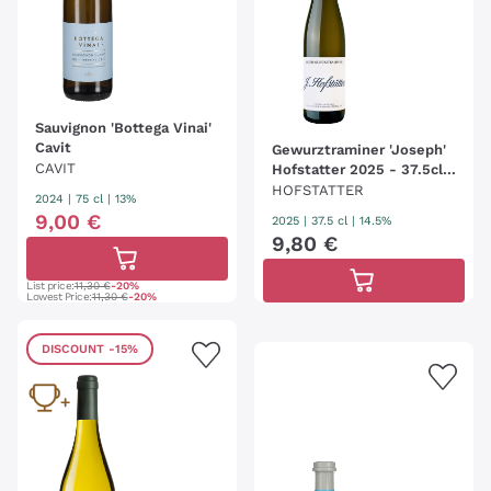
Sauvignon 'Bottega Vinai'
Cavit
Gewurztraminer 'Joseph'
CAVIT
Hofstatter 2025 - 37.5cl
(tappo stelvin)
HOFSTATTER
2024
|
75 cl
| 13%
9
,
00
€
2025
|
37.5 cl
| 14.5%
9
,
80
€
List price:
11,30 €
-20%
Lowest Price:
11,30 €
-20%
DISCOUNT
-15%