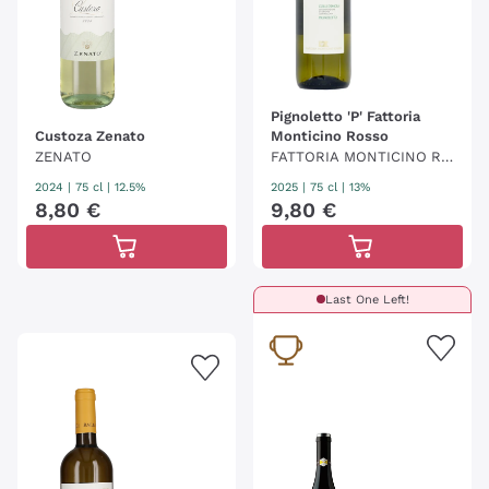
Pignoletto 'P' Fattoria
Custoza Zenato
Monticino Rosso
ZENATO
FATTORIA MONTICINO RO
SSO
2024
|
75 cl
| 12.5%
2025
|
75 cl
| 13%
8
,
80
€
9
,
80
€
Last One Left!