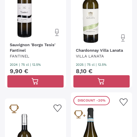
Sauvignon 'Borgo Tesis'
Fantinel
Chardonnay Villa Lanata
FANTINEL
VILLA LANATA
2024
|
75 cl
| 12.5%
2025
|
75 cl
| 12.5%
9
,
90
€
8
,
10
€
DISCOUNT
-20%