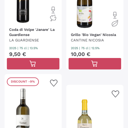
Coda di Volpe 'Janare' La
Guardiense
Grillo 'Bio Vegan' Nicosia
LA GUARDIENSE
CANTINE NICOSIA
2025
|
75 cl
| 13.5%
2025
|
75 cl
| 12.5%
9
,
50
€
10
,
00
€
DISCOUNT
-9%