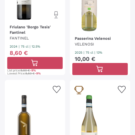
Friulano 'Borgo Tesis'
Fantinel
FANTINEL
Passerina Velenosi
VELENOSI
2024
|
75 cl
| 12.5%
8
,
60
€
2025
|
75 cl
| 13%
10
,
00
€
List price:
9,50 €
-9%
Lowest Price:
9,50 €
-9%