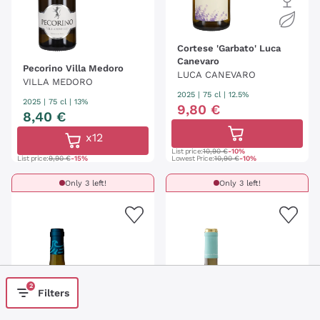
Cortese 'Garbato' Luca
Canevaro
Pecorino Villa Medoro
LUCA CANEVARO
VILLA MEDORO
2025
|
75 cl
| 12.5%
2025
|
75 cl
| 13%
9
,
80
€
8
,
40
€
x12
List price:
10,90 €
-10%
List price:
9,90 €
-15%
Lowest Price:
10,90 €
-10%
Only 3 left!
Only 3 left!
2
Filters