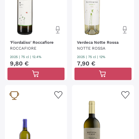
'Fiordaliso' Roccafiore
Verdeca Notte Rossa
ROCCAFIORE
NOTTE ROSSA
2025
|
75 cl
| 12.4%
2025
|
75 cl
| 12%
9
,
80
€
7
,
90
€