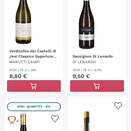
Verdicchio dei Castelli di
Jesi Classico Superiore
Sauvignon Di Lenardo
'Luzano'
MAROTTI CAMPI
DI LENARDO
2025
|
75 cl
| 13%
2025
|
75 cl
| 12.5%
8
,
80
€
9
,
50
€
DISC. QUANTITY
-9%