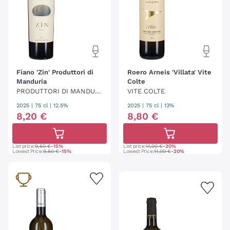
Fiano 'Zin' Produttori di
Roero Arneis 'Villata' Vite
Manduria
Colte
PRODUTTORI DI MANDURI
VITE COLTE
A
2025
|
75 cl
| 12.5%
2025
|
75 cl
| 13%
8
,
20
€
8
,
80
€
List price:
9,60 €
-15%
List price:
11,00 €
-20%
Lowest Price:
9,60 €
-15%
Lowest Price:
11,00 €
-20%