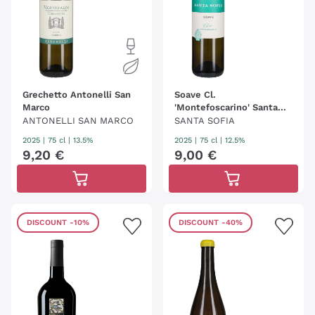
Grechetto Antonelli San
Soave Cl.
Marco
'Montefoscarino' Santa
Sofia
ANTONELLI SAN MARCO
SANTA SOFIA
2025
|
75 cl
| 13.5%
2025
|
75 cl
| 12.5%
9
,
20
€
9
,
00
€
DISCOUNT
-10%
DISCOUNT
-40%