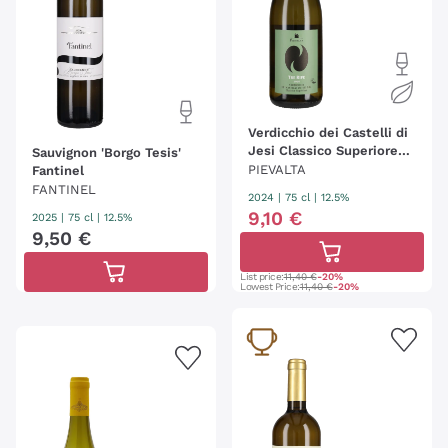
Verdicchio dei Castelli di
Jesi Classico Superiore
Sauvignon 'Borgo Tesis'
'Tre Ripe' Pievalta
PIEVALTA
Fantinel
FANTINEL
2024
|
75 cl
| 12.5%
9
,
10
€
2025
|
75 cl
| 12.5%
9
,
50
€
List price:
11,40 €
-20%
Lowest Price:
11,40 €
-20%