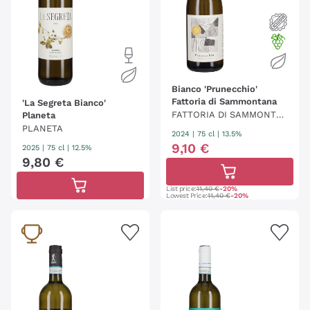
Bianco 'Prunecchio'
Fattoria di Sammontana
'La Segreta Bianco'
FATTORIA DI SAMMONTA
Planeta
PLANETA
NA
2024
|
75 cl
| 13.5%
9
,
10
€
2025
|
75 cl
| 12.5%
9
,
80
€
List price:
11,40 €
-20%
Lowest Price:
11,40 €
-20%