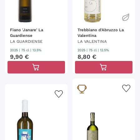
Fiano 'Janare' La
Trebbiano d'Abruzzo La
Guardiense
Valentina
LA GUARDIENSE
LA VALENTINA
2025
|
75 cl
| 13.5%
2025
|
75 cl
| 12.5%
9
,
90
€
8
,
80
€