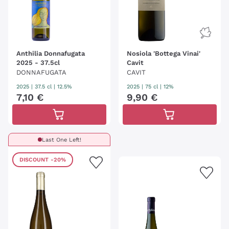
Anthilia Donnafugata
Nosiola 'Bottega Vinai'
2025 - 37.5cl
Cavit
DONNAFUGATA
CAVIT
2025
|
37.5 cl
| 12.5%
2025
|
75 cl
| 12%
7
,
10
€
9
,
90
€
Last One Left!
DISCOUNT
-20%