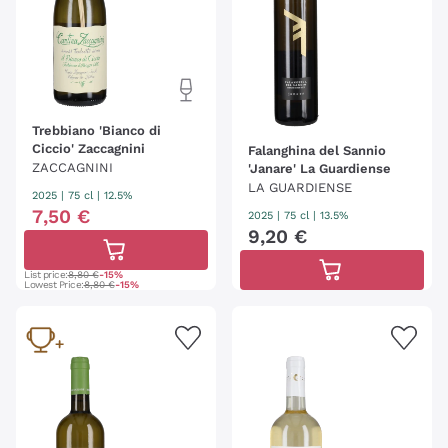
Trebbiano 'Bianco di
Ciccio' Zaccagnini
Falanghina del Sannio
ZACCAGNINI
'Janare' La Guardiense
LA GUARDIENSE
2025
|
75 cl
| 12.5%
7
,
50
€
2025
|
75 cl
| 13.5%
9
,
20
€
List price:
8,80 €
-15%
Lowest Price:
8,80 €
-15%