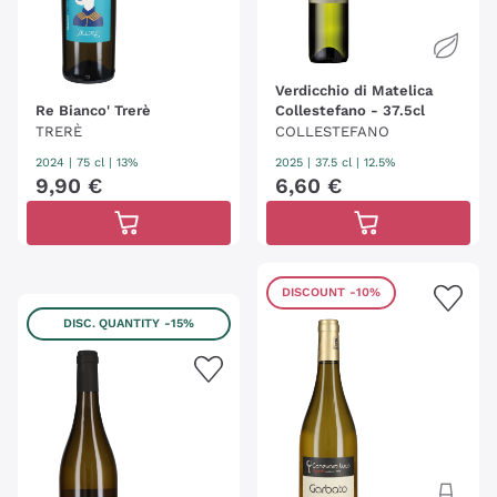
Verdicchio di Matelica
Re Bianco' Trerè
Collestefano - 37.5cl
TRERÈ
COLLESTEFANO
2024
|
75 cl
| 13%
2025
|
37.5 cl
| 12.5%
9
,
90
€
6
,
60
€
DISCOUNT
-10%
DISC. QUANTITY
-15%