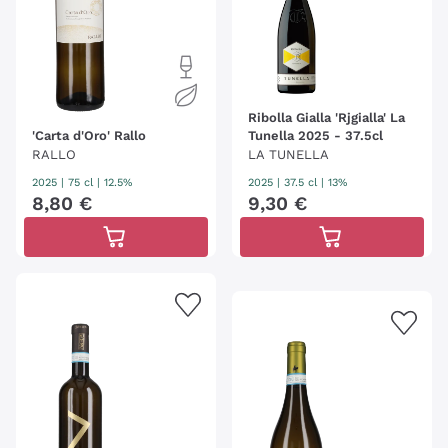
Ribolla Gialla 'Rjgialla' La
'Carta d'Oro' Rallo
Tunella 2025 - 37.5cl
RALLO
LA TUNELLA
2025
|
75 cl
| 12.5%
2025
|
37.5 cl
| 13%
8
,
80
€
9
,
30
€