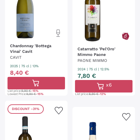
Chardonnay 'Bottega
Catarratto 'Pel'Oro'
Vinai' Cavit
Mimmo Paone
CAVIT
PAONE MIMMO
2025
|
75 cl
| 13%
2024
|
75 cl
| 12.5%
8
,
40
€
7
,
80
€
x6
List price:
9,90 €
-15%
Lowest Price:
9,90 €
-15%
List price:
8,90 €
-12%
DISCOUNT
-31%