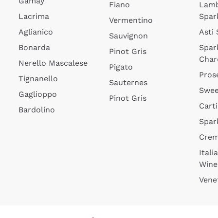
Gamay
Fiano
Lam
Lacrima
Spar
Vermentino
Aglianico
Asti
Sauvignon
Bonarda
Spar
Pinot Gris
Char
Nerello Mascalese
Pigato
Pros
Tignanello
Sauternes
Swee
Gaglioppo
Pinot Gris
Cart
Bardolino
Spar
Cre
Itali
Wine
Vene