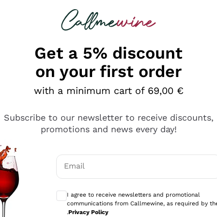
 looking for
Champagne
Sparkling Wines
Al
Get a 5% discount
on your first order
with a minimum cart of 69,00 €
Subscribe to our newsletter to receive discounts,
promotions and news every day!
Email
Optional consents to receive communicati
I agree to receive newsletters and promotional
communications from Callmewine, as required by th
sima
.
Privacy Policy