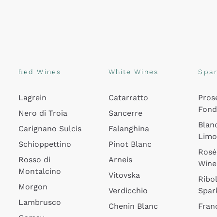
Red Wines
White Wines
Spar
Lagrein
Catarratto
Pros
Fon
Nero di Troia
Sancerre
Blan
Carignano Sulcis
Falanghina
Lim
Schioppettino
Pinot Blanc
Rosé
Rosso di
Arneis
Wine
Montalcino
Vitovska
Ribol
Morgon
Verdicchio
Spar
Lambrusco
Chenin Blanc
Fran