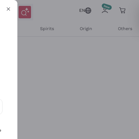
EN
l Wines
Spirits
Origin
Others
ons and personalized offers
e