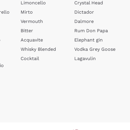
Limoncello
Crystal Head
ello
Mirto
Dictador
Vermouth
Dalmore
Bitter
Rum Don Papa
o
Acquavite
Elephant gin
Whisky Blended
Vodka Grey Goose
Cocktail
Lagavulin
io