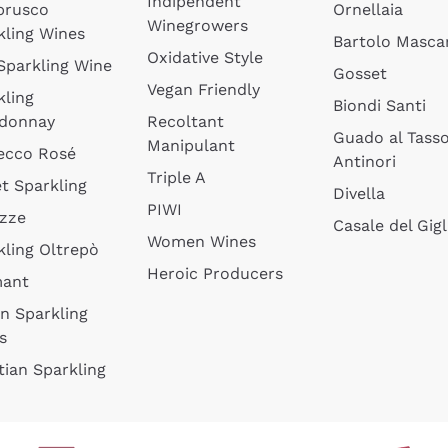
Indipendent
brusco
Ornellaia
Winegrowers
kling Wines
Bartolo Mascar
Oxidative Style
 Sparkling Wine
Gosset
Vegan Friendly
kling
Biondi Santi
donnay
Recoltant
Guado al Tass
Manipulant
ecco Rosé
Antinori
Triple A
t Sparkling
Divella
PIWI
izze
Casale del Gigl
Women Wines
kling Oltrepò
Heroic Producers
mant
an Sparkling
s
tian Sparkling