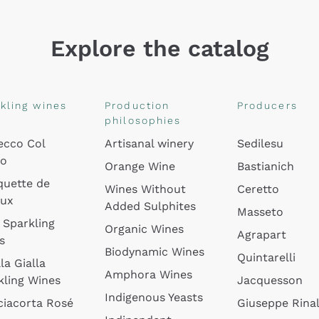
Explore the catalog
kling wines
Production
Producers
philosophies
ecco Col
Artisanal winery
Sedilesu
do
Orange Wine
Bastianich
quette de
Wines Without
Ceretto
oux
Added Sulphites
Masseto
 Sparkling
Organic Wines
Agrapart
s
Biodynamic Wines
Quintarelli
la Gialla
Amphora Wines
kling Wines
Jacquesson
Indigenous Yeasts
ciacorta Rosé
Giuseppe Rinal