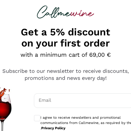
 looking for
Champagne
Sparkling Wines
Al
Get a 5% discount
on your first order
with a minimum cart of 69,00 €
Subscribe to our newsletter to receive discounts,
promotions and news every day!
Email
Optional consents to receive communicati
I agree to receive newsletters and promotional
communications from Callmewine, as required by th
e professionalità
.
Privacy Policy