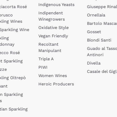
Indigenous Yeasts
ciacorta Rosé
Giuseppe Rinal
Indipendent
brusco
Ornellaia
Winegrowers
kling Wines
Bartolo Mascar
Oxidative Style
 Sparkling Wine
Gosset
Vegan Friendly
kling
Biondi Santi
donnay
Recoltant
Guado al Tass
Manipulant
ecco Rosé
Antinori
Triple A
t Sparkling
Divella
PIWI
izze
Casale del Gigl
Women Wines
kling Oltrepò
Heroic Producers
mant
an Sparkling
s
tian Sparkling