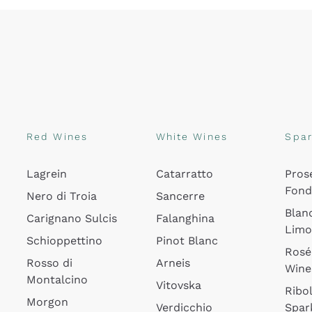
Red Wines
White Wines
Spar
Lagrein
Catarratto
Pros
Fon
Nero di Troia
Sancerre
Blan
Carignano Sulcis
Falanghina
Lim
Schioppettino
Pinot Blanc
Rosé
Rosso di
Arneis
Wine
Montalcino
Vitovska
Ribol
Morgon
Verdicchio
Spar