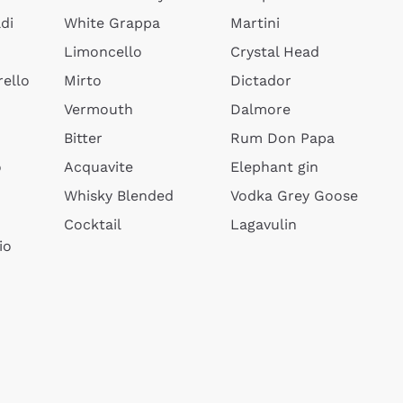
di
White Grappa
Martini
Limoncello
Crystal Head
ello
Mirto
Dictador
Vermouth
Dalmore
Bitter
Rum Don Papa
o
Acquavite
Elephant gin
Whisky Blended
Vodka Grey Goose
Cocktail
Lagavulin
io