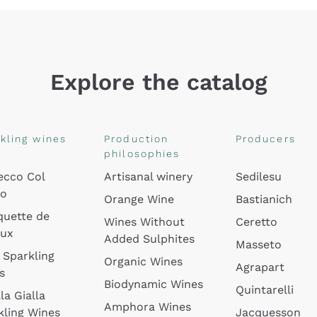
Explore the catalog
kling wines
Production
Producers
philosophies
ecco Col
Artisanal winery
Sedilesu
do
Orange Wine
Bastianich
quette de
Wines Without
Ceretto
oux
Added Sulphites
Masseto
 Sparkling
Organic Wines
Agrapart
s
Biodynamic Wines
Quintarelli
la Gialla
Amphora Wines
kling Wines
Jacquesson