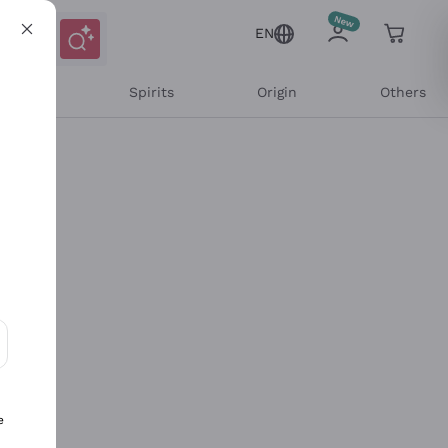
EN
l Wines
Spirits
Origin
Others
ons and personalized offers
e