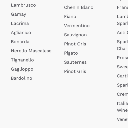
Lambrusco
Chenin Blanc
Fran
Gamay
Fiano
Lam
Lacrima
Spar
Vermentino
Aglianico
Asti
Sauvignon
Bonarda
Spar
Pinot Gris
Char
Nerello Mascalese
Pigato
Pros
Tignanello
Sauternes
Swee
Gaglioppo
Pinot Gris
Cart
Bardolino
Spar
Cre
Itali
Wine
Vene