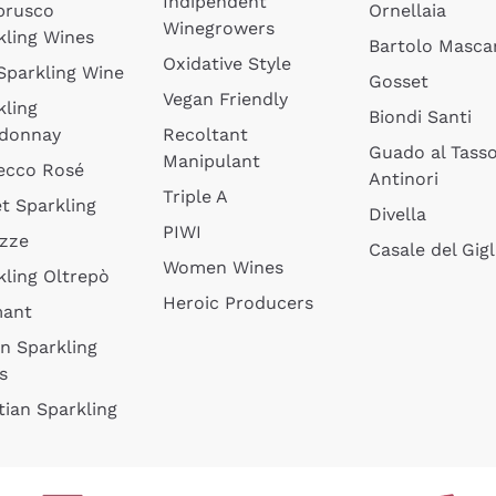
Indipendent
brusco
Ornellaia
Winegrowers
kling Wines
Bartolo Mascar
Oxidative Style
 Sparkling Wine
Gosset
Vegan Friendly
kling
Biondi Santi
donnay
Recoltant
Guado al Tass
Manipulant
ecco Rosé
Antinori
Triple A
t Sparkling
Divella
PIWI
izze
Casale del Gigl
Women Wines
kling Oltrepò
Heroic Producers
mant
an Sparkling
s
tian Sparkling