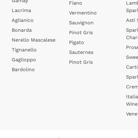
Gamay
Fiano
Lam
Lacrima
Spar
Vermentino
Aglianico
Asti
Sauvignon
Bonarda
Spar
Pinot Gris
Char
Nerello Mascalese
Pigato
Pros
Tignanello
Sauternes
Swee
Gaglioppo
Pinot Gris
Cart
Bardolino
Spar
Cre
Itali
Wine
Vene