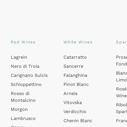
Red Wines
White Wines
Spar
Lagrein
Catarratto
Pros
Fon
Nero di Troia
Sancerre
Blan
Carignano Sulcis
Falanghina
Lim
Schioppettino
Pinot Blanc
Rosé
Rosso di
Arneis
Wine
Montalcino
Vitovska
Ribol
Morgon
Verdicchio
Spar
Lambrusco
Chenin Blanc
Fran