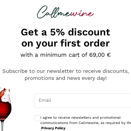
 looking for
Champagne
Sparkling Wines
Al
Get a 5% discount
on your first order
with a minimum cart of 69,00 €
Subscribe to our newsletter to receive discounts,
promotions and news every day!
Email
Optional consents to receive communicati
I agree to receive newsletters and promotional
communications from Callmewine, as required by th
sima
.
Privacy Policy