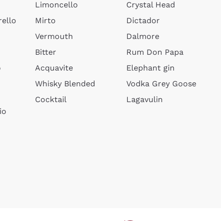
Limoncello
Crystal Head
ello
Mirto
Dictador
Vermouth
Dalmore
Bitter
Rum Don Papa
o
Acquavite
Elephant gin
Whisky Blended
Vodka Grey Goose
Cocktail
Lagavulin
io