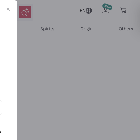
EN
l Wines
Spirits
Origin
Others
ons and personalized offers
e