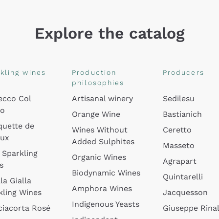
Explore the catalog
kling wines
Production
Producers
philosophies
ecco Col
Artisanal winery
Sedilesu
do
Orange Wine
Bastianich
quette de
Wines Without
Ceretto
oux
Added Sulphites
Masseto
 Sparkling
Organic Wines
Agrapart
s
Biodynamic Wines
Quintarelli
la Gialla
Amphora Wines
kling Wines
Jacquesson
Indigenous Yeasts
ciacorta Rosé
Giuseppe Rinal