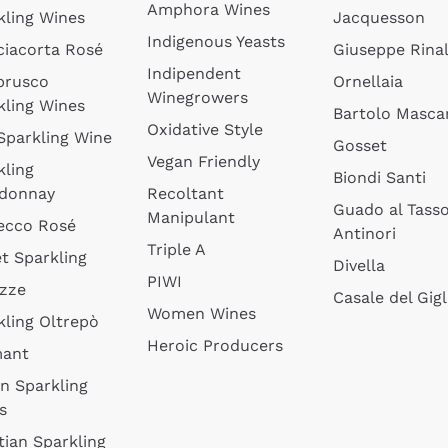
Amphora Wines
kling Wines
Jacquesson
Indigenous Yeasts
ciacorta Rosé
Giuseppe Rinal
Indipendent
brusco
Ornellaia
Winegrowers
kling Wines
Bartolo Mascar
Oxidative Style
 Sparkling Wine
Gosset
Vegan Friendly
kling
Biondi Santi
donnay
Recoltant
Guado al Tass
Manipulant
ecco Rosé
Antinori
Triple A
t Sparkling
Divella
PIWI
izze
Casale del Gigl
Women Wines
kling Oltrepò
Heroic Producers
mant
an Sparkling
s
tian Sparkling