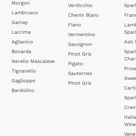
Morgon
Verdicchio
Spar
Lambrusco
Chenin Blanc
Fran
Gamay
Fiano
Lam
Lacrima
Spar
Vermentino
Aglianico
Asti
Sauvignon
Bonarda
Spar
Pinot Gris
Char
Nerello Mascalese
Pigato
Pros
Tignanello
Sauternes
Swee
Gaglioppo
Pinot Gris
Cart
Bardolino
Spar
Cre
Itali
Wine
Vene