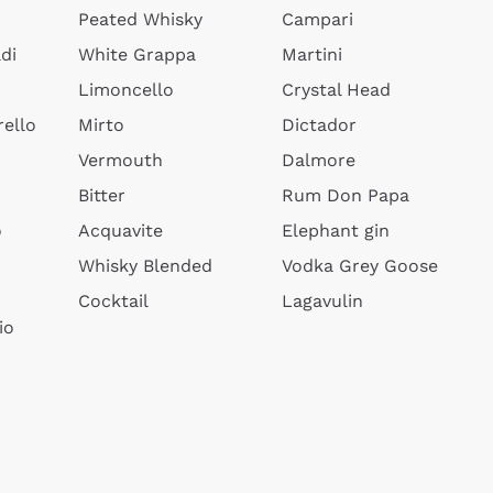
Peated Whisky
Campari
di
White Grappa
Martini
Limoncello
Crystal Head
ello
Mirto
Dictador
Vermouth
Dalmore
Bitter
Rum Don Papa
o
Acquavite
Elephant gin
Whisky Blended
Vodka Grey Goose
Cocktail
Lagavulin
io