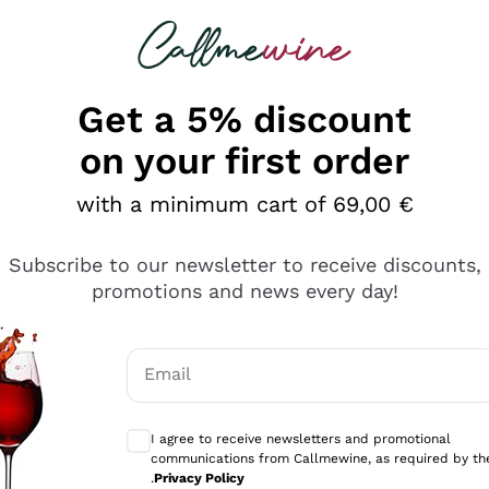
 looking for
Champagne
Sparkling Wines
Al
Get a 5% discount
on your first order
with a minimum cart of 69,00 €
Subscribe to our newsletter to receive discounts,
promotions and news every day!
Email
Optional consents to receive communicati
I agree to receive newsletters and promotional
communications from Callmewine, as required by th
se non è male ma secondo me ci sono alternative che hanno p
.
Privacy Policy