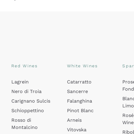
Red Wines
White Wines
Spar
Lagrein
Catarratto
Pros
Fon
Nero di Troia
Sancerre
Blan
Carignano Sulcis
Falanghina
Lim
Schioppettino
Pinot Blanc
Rosé
Rosso di
Arneis
Wine
Montalcino
Vitovska
Ribol