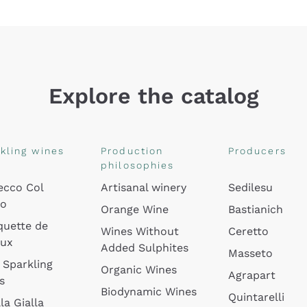
Explore the catalog
kling wines
Production
Producers
philosophies
ecco Col
Artisanal winery
Sedilesu
do
Orange Wine
Bastianich
quette de
Wines Without
Ceretto
oux
Added Sulphites
Masseto
 Sparkling
Organic Wines
Agrapart
s
Biodynamic Wines
Quintarelli
la Gialla