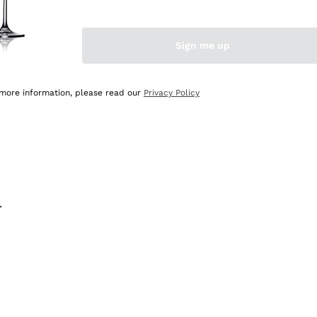
na e lo consiglio! 👍
Sign me up
 more information, please read our
Privacy Policy
.