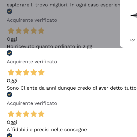
esplorare li trovo migliori. In ogni caso esperienza buo
Acquirente verificato
Oggi
For
Ho ricevuto quanto ordinato in 2 gg
Acquirente verificato
Oggi
Sono Cliente da anni dunque credo di aver detto tutto
Acquirente verificato
Oggi
Affidabili e precisi nelle consegne