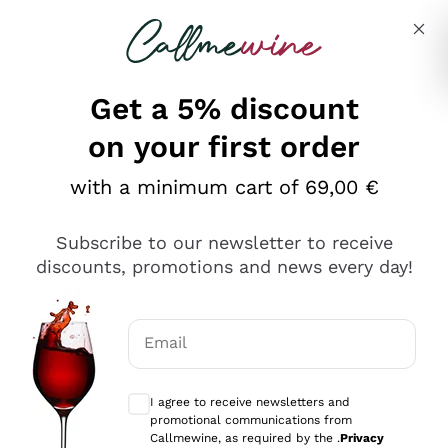
Skip to content
Describe what you are looking for
Get a 5% discount
on your first order
Ottimo
with a minimum cart of 69,00 €
4,5
/5
2.566
Subscribe to our newsletter to receive
recensioni
discounts, promotions and news every day!
Le nostre recensioni a 4 e 5 stelle.
Clicca qui per leggerle tutte >
Email
Precedente
Successivo
Optional consents to receive communicat
I agree to receive newsletters and
Ieri
promotional communications from
Ordine tutto ok, niente da dire a riguardo. Il sito in se
Callmewine, as required by the .
Privacy