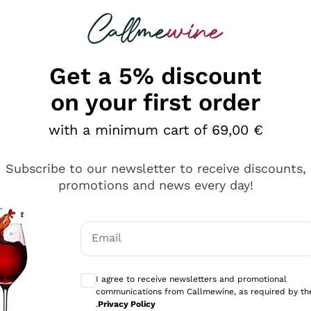
 looking for
Champagne
Sparkling Wines
Al
Get a 5% discount
on your first order
with a minimum cart of 69,00 €
Subscribe to our newsletter to receive discounts,
promotions and news every day!
Email
Optional consents to receive communicati
I agree to receive newsletters and promotional
communications from Callmewine, as required by th
se non è male ma secondo me ci sono alternative che hanno p
.
Privacy Policy