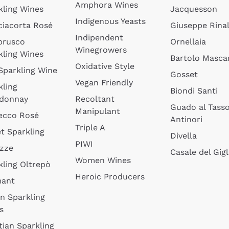
Amphora Wines
kling Wines
Jacquesson
Indigenous Yeasts
ciacorta Rosé
Giuseppe Rinal
Indipendent
brusco
Ornellaia
Winegrowers
kling Wines
Bartolo Mascar
Oxidative Style
 Sparkling Wine
Gosset
Vegan Friendly
kling
Biondi Santi
donnay
Recoltant
Guado al Tass
Manipulant
ecco Rosé
Antinori
Triple A
t Sparkling
Divella
PIWI
izze
Casale del Gigl
Women Wines
kling Oltrepò
Heroic Producers
mant
an Sparkling
s
tian Sparkling