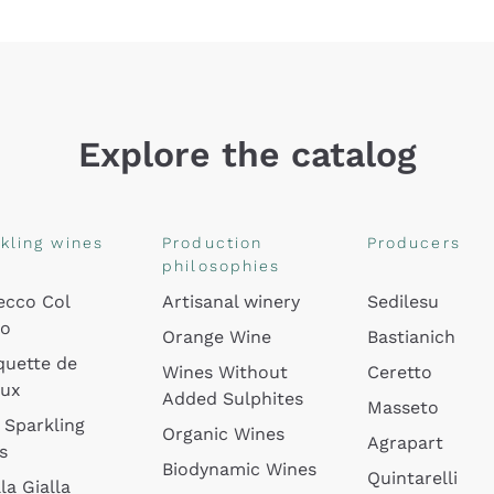
Explore the catalog
kling wines
Production
Producers
philosophies
ecco Col
Artisanal winery
Sedilesu
do
Orange Wine
Bastianich
quette de
Wines Without
Ceretto
oux
Added Sulphites
Masseto
 Sparkling
Organic Wines
Agrapart
s
Biodynamic Wines
Quintarelli
la Gialla