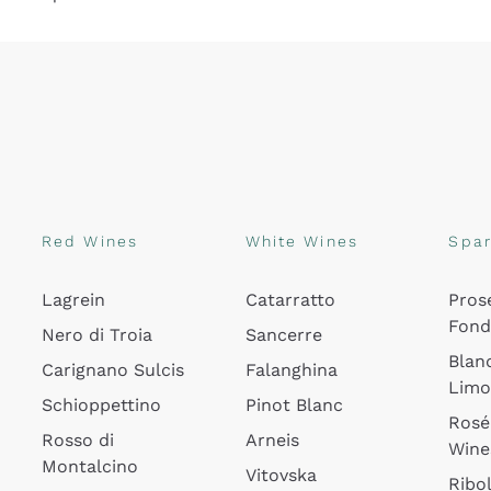
Red Wines
White Wines
Spar
Lagrein
Catarratto
Pros
Fon
Nero di Troia
Sancerre
Blan
Carignano Sulcis
Falanghina
Lim
Schioppettino
Pinot Blanc
Rosé
Rosso di
Arneis
Wine
Montalcino
Vitovska
Ribol