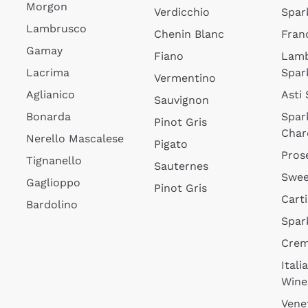
Morgon
Verdicchio
Spar
Lambrusco
Chenin Blanc
Fran
Gamay
Fiano
Lam
Lacrima
Spar
Vermentino
Aglianico
Asti
Sauvignon
Bonarda
Spar
Pinot Gris
Char
Nerello Mascalese
Pigato
Pros
Tignanello
Sauternes
Swee
Gaglioppo
Pinot Gris
Cart
Bardolino
Spar
Cre
Itali
Wine
Vene