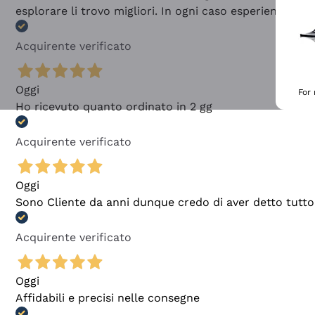
esplorare li trovo migliori. In ogni caso esperienza buo
Acquirente verificato
Oggi
For
Ho ricevuto quanto ordinato in 2 gg
Acquirente verificato
Oggi
Sono Cliente da anni dunque credo di aver detto tutto
Acquirente verificato
Oggi
Affidabili e precisi nelle consegne