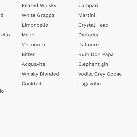
Peated Whisky
Campari
di
White Grappa
Martini
Limoncello
Crystal Head
ello
Mirto
Dictador
Vermouth
Dalmore
Bitter
Rum Don Papa
o
Acquavite
Elephant gin
Whisky Blended
Vodka Grey Goose
Cocktail
Lagavulin
io