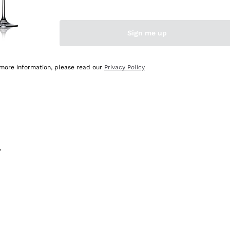
na e lo consiglio! 👍
Sign me up
 more information, please read our
Privacy Policy
.