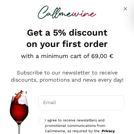
Skip to content
Describe what you are looking for
Get a 5% discount
on your first order
Ottimo
with a minimum cart of 69,00 €
4,5
/5
2.566
Subscribe to our newsletter to receive
recensioni
discounts, promotions and news every day!
Le nostre recensioni a 4 e 5 stelle.
Clicca qui per leggerle tutte >
Email
Precedente
Successivo
Optional consents to receive communicat
I agree to receive newsletters and
Ieri
promotional communications from
Ordine tutto ok, niente da dire a riguardo. Il sito in se
Callmewine, as required by the .
Privacy