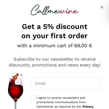
Skip to content
Describe what you are looking for
Get a 5% discount
on your first order
Ottimo
with a minimum cart of 69,00 €
4,5
/5
2.566
Subscribe to our newsletter to receive
recensioni
discounts, promotions and news every day!
Le nostre recensioni a 4 e 5 stelle.
Clicca qui per leggerle tutte >
Email
Precedente
Successivo
Optional consents to receive communicat
I agree to receive newsletters and
Ieri
promotional communications from
Ordine tutto ok, niente da dire a riguardo. Il sito in se
Callmewine, as required by the .
Privacy