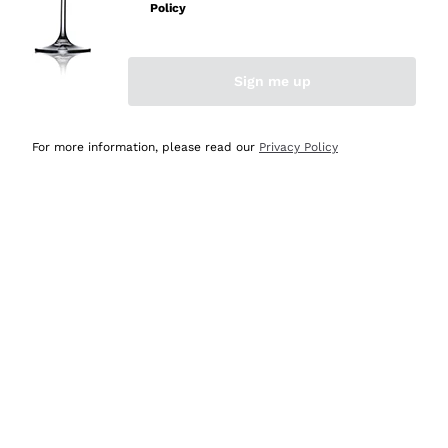
professionalità
Policy
Acquirente verificato
Sign me up
Oggi
Seri affidabili
For more information, please read our
Privacy Policy
Acquirente verificato
Ieri
Il catalogo offre moltissime possibilità di scelta tra tanti
prodotti diversi e con un ampio range di prezzo. Le
indicazioni dei consulenti sono estremamente chiare e
conformi alle caratteristiche dei prodotti acquistati
Acquirente verificato