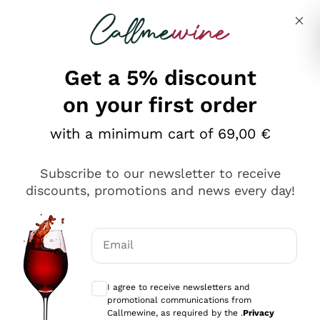
Skip to content
Describe what you are looking for
Get a 5% discount
on your first order
Ottimo
with a minimum cart of 69,00 €
4,5
/5
2.561
Subscribe to our newsletter to receive
recensioni
discounts, promotions and news every day!
Le nostre recensioni a 4 e 5 stelle.
Clicca qui per leggerle tutte >
Email
Precedente
Successivo
Optional consents to receive communicat
I agree to receive newsletters and
Oggi
promotional communications from
Acquisto semplice nelle modalità, gestito con rapidità e
Callmewine, as required by the .
Privacy