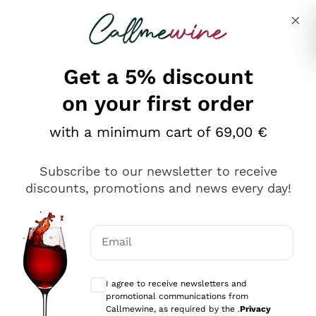
Skip to content
Describe what you are looking for
Get a 5% discount
on your first order
Ottimo
with a minimum cart of 69,00 €
4,5
/5
2.552
Subscribe to our newsletter to receive
recensioni
discounts, promotions and news every day!
Le nostre recensioni a 4 e 5 stelle.
Clicca qui per leggerle tutte >
Email
Precedente
Successivo
Optional consents to receive communicat
I agree to receive newsletters and
Oggi
promotional communications from
Ottima facilità di acquisto sul sito e consegna
Callmewine, as required by the .
Privacy