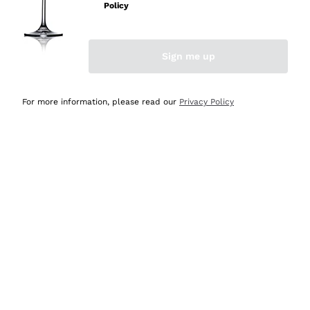
velocissima
Policy
Acquirente verificato
Sign me up
Ieri
Perfetti e attenti al cliente
For more information, please read our
Privacy Policy
Acquirente verificato
2 Giorni Fa
Semplice nell'uso, puntuali e veloci.
Acquirente verificato
2 Giorni Fa
Ottima come sempre!