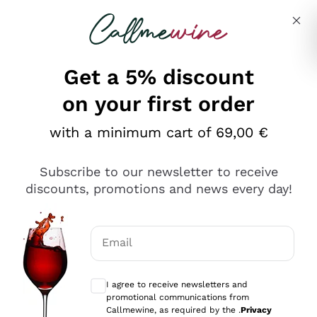
Skip to content
Describe what you are looking for
Get a 5% discount
on your first order
Ottimo
with a minimum cart of 69,00 €
4,5
/5
2.561
Subscribe to our newsletter to receive
recensioni
discounts, promotions and news every day!
Le nostre recensioni a 4 e 5 stelle.
Clicca qui per leggerle tutte >
Email
Precedente
Successivo
Optional consents to receive communicat
I agree to receive newsletters and
Oggi
promotional communications from
Acquisto semplice nelle modalità, gestito con rapidità e
Callmewine, as required by the .
Privacy