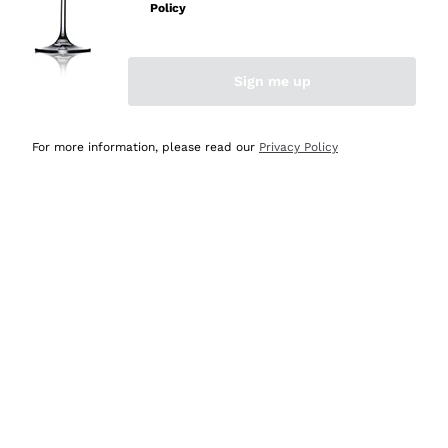
professionalità
Policy
Acquirente verificato
Sign me up
Ieri
Seri affidabili
For more information, please read our
Privacy Policy
Acquirente verificato
Ieri
Il catalogo offre moltissime possibilità di scelta tra tanti
prodotti diversi e con un ampio range di prezzo. Le
indicazioni dei consulenti sono estremamente chiare e
conformi alle caratteristiche dei prodotti acquistati
Acquirente verificato