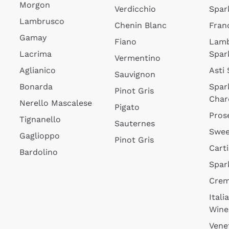
Morgon
Verdicchio
Spar
Lambrusco
Chenin Blanc
Fran
Gamay
Fiano
Lam
Lacrima
Spar
Vermentino
Aglianico
Asti
Sauvignon
Bonarda
Spar
Pinot Gris
Char
Nerello Mascalese
Pigato
Pros
Tignanello
Sauternes
Swee
Gaglioppo
Pinot Gris
Cart
Bardolino
Spar
Cre
Itali
Wine
Vene