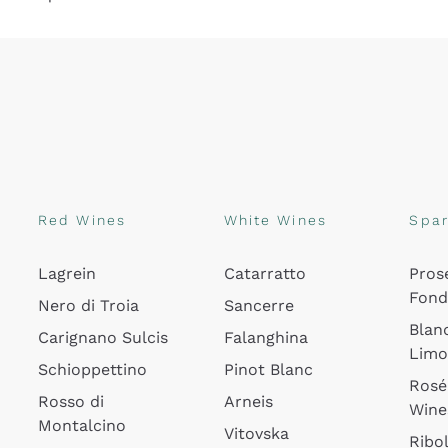
Red Wines
White Wines
Spar
Lagrein
Catarratto
Pros
Fon
Nero di Troia
Sancerre
Blan
Carignano Sulcis
Falanghina
Lim
Schioppettino
Pinot Blanc
Rosé
Rosso di
Arneis
Wine
Montalcino
Vitovska
Ribol