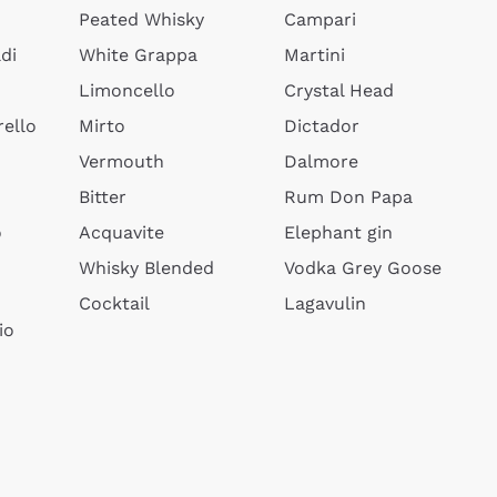
Peated Whisky
Campari
di
White Grappa
Martini
Limoncello
Crystal Head
ello
Mirto
Dictador
Vermouth
Dalmore
Bitter
Rum Don Papa
o
Acquavite
Elephant gin
Whisky Blended
Vodka Grey Goose
Cocktail
Lagavulin
io