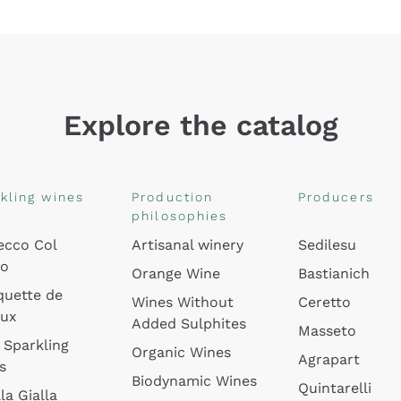
Explore the catalog
kling wines
Production
Producers
philosophies
ecco Col
Artisanal winery
Sedilesu
do
Orange Wine
Bastianich
quette de
Wines Without
Ceretto
oux
Added Sulphites
Masseto
 Sparkling
Organic Wines
Agrapart
s
Biodynamic Wines
Quintarelli
la Gialla