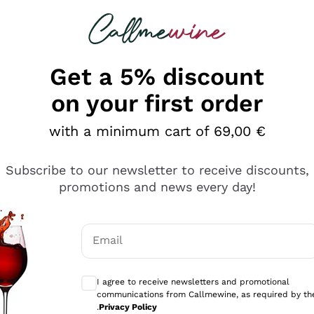
 looking for
Champagne
Sparkling Wines
Al
Get a 5% discount
on your first order
with a minimum cart of 69,00 €
Subscribe to our newsletter to receive discounts,
promotions and news every day!
Email
Optional consents to receive communicati
I agree to receive newsletters and promotional
communications from Callmewine, as required by th
se non è male ma secondo me ci sono alternative che hanno p
.
Privacy Policy