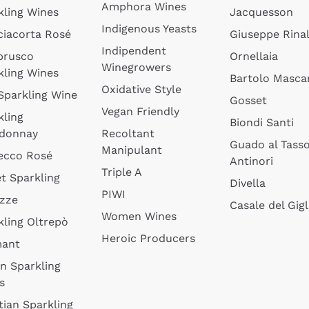
Amphora Wines
kling Wines
Jacquesson
Indigenous Yeasts
ciacorta Rosé
Giuseppe Rinal
Indipendent
brusco
Ornellaia
Winegrowers
kling Wines
Bartolo Mascar
Oxidative Style
 Sparkling Wine
Gosset
Vegan Friendly
kling
Biondi Santi
donnay
Recoltant
Guado al Tass
Manipulant
ecco Rosé
Antinori
Triple A
t Sparkling
Divella
PIWI
izze
Casale del Gigl
Women Wines
kling Oltrepò
Heroic Producers
mant
an Sparkling
s
tian Sparkling