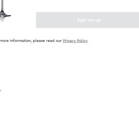
na e lo consiglio! 👍
Sign me up
 more information, please read our
Privacy Policy
.